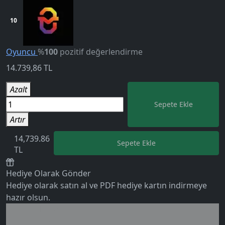
10
Oyuncu
%
100
pozitif değerlendirme
14.739,86
TL
Azalt
Sepete Ekle
Artır
14,739.86
Sepete Ekle
TL
5.0
Hediye Olarak Gönder
Hediye olarak satın al ve PDF hediye kartın indirmeye
hazır olsun.
Birlikte al kazan
Ek tasarruf!