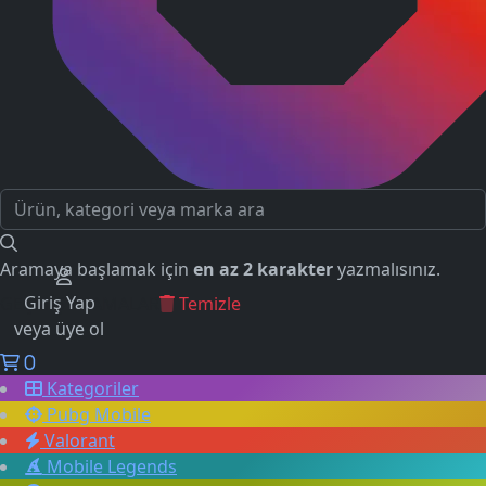
Aramaya başlamak için
en az 2 karakter
yazmalısınız.
Giriş Yap
GEÇMİŞ ARAMALAR
Temizle
veya üye ol
0
Kategoriler
Pubg Mobile
Valorant
Mobile Legends