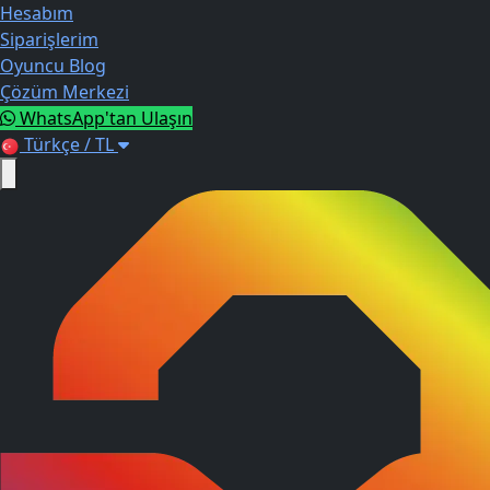
Hesabım
Siparişlerim
Oyuncu Blog
Çözüm Merkezi
WhatsApp'tan Ulaşın
Türkçe / TL