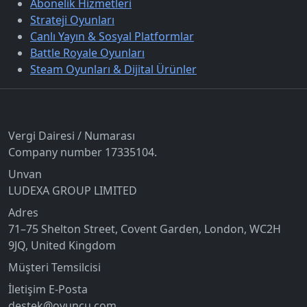
Abonelik Hizmetleri
Strateji Oyunları
Canlı Yayın & Sosyal Platformlar
Battle Royale Oyunları
Steam Oyunları & Dijital Ürünler
İletişim
Vergi Dairesi / Numarası
Company number 17335104.
Unvan
LUDEXA GROUP LIMITED
Adres
71–75 Shelton Street, Covent Garden, London, WC2H
9JQ, United Kingdom
Müşteri Temsilcisi
İletişim E-Posta
destek@oyuncu.com