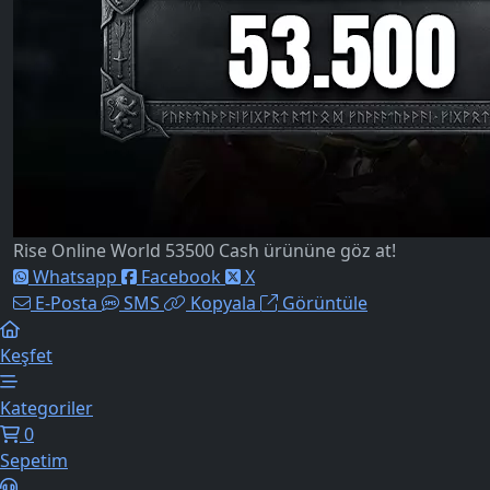
Rise Online World 53500 Cash ürününe göz at!
Whatsapp
Facebook
X
E-Posta
SMS
Kopyala
Görüntüle
Keşfet
Kategoriler
0
Sepetim