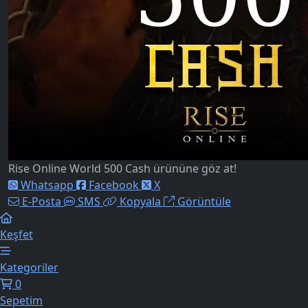
Rise Online World 500 Cash ürününe göz at!
Whatsapp
Facebook
X
E-Posta
SMS
Kopyala
Görüntüle
Keşfet
Kategoriler
0
Sepetim