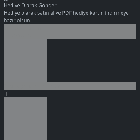
Hediye Olarak Gönder
Hediye olarak satın al ve PDF hediye kartın indirmeye
hazır olsun.
Birlikte al kazan
Ek tasarruf!
0 değerlendirme
Seçili siparişlerde - İndirimli!