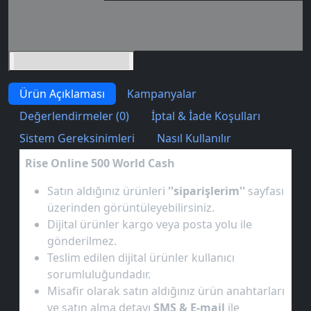
Seçili siparişlerde - İndirimli!
İndirim tutarı
İndirimli toplam
Birlikte sepete ekle (2)
Ürün Açıklaması
Kampanyalar
Değerlendirmeler (0)
İptal & İade Koşulları
Sistem Gereksinimleri
Nasıl Kullanılır
Rise Online 500 World Cash
Satın aldığınız ürünleri
''siparişlerim''
sayfası
üzerinden görüntüleyebilirsiniz.
Dijital ürünler kargo veya posta yolu ile
gönderilmez.
Teslim edilen dijital ürünler kullanıcı
sorumluluğundadır.
Misafir olarak satın aldığınız ürün anahtarları
ve satın alma detayı
SMS & E-mail
ile