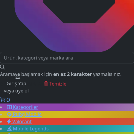
Aramaya başlamak için
en az 2 karakter
yazmalısınız.
Giriş Yap
GEÇMİŞ ARAMALAR
Temizle
veya üye ol
0
Kategoriler
Pubg Mobile
Valorant
Mobile Legends