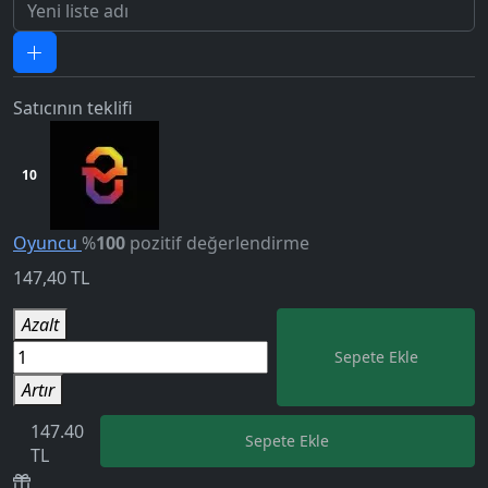
Satıcının teklifi
10
Oyuncu
%
100
pozitif değerlendirme
147,40
TL
Azalt
5.0
Sepete Ekle
Artır
147.40
Sepete Ekle
TL