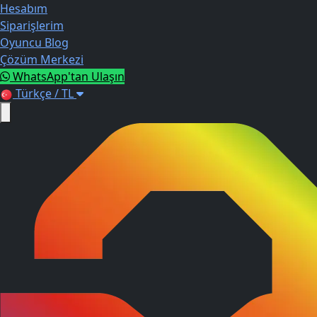
Hesabım
Siparişlerim
Oyuncu Blog
Çözüm Merkezi
WhatsApp'tan Ulaşın
Türkçe / TL