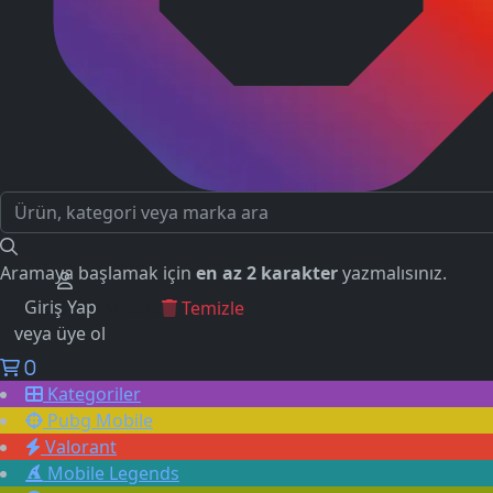
Aramaya başlamak için
en az 2 karakter
yazmalısınız.
Giriş Yap
GEÇMİŞ ARAMALAR
Temizle
veya üye ol
0
Kategoriler
Pubg Mobile
Valorant
Mobile Legends