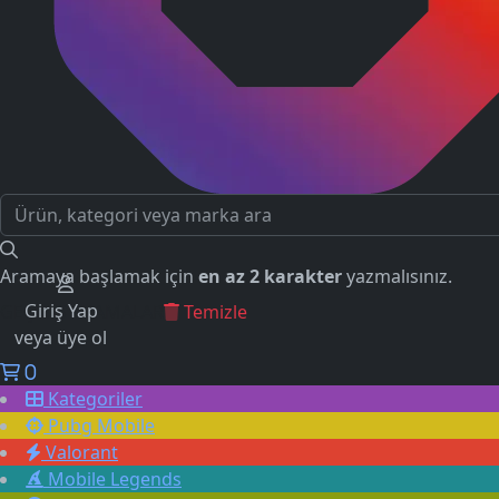
Aramaya başlamak için
en az 2 karakter
yazmalısınız.
Giriş Yap
GEÇMİŞ ARAMALAR
Temizle
veya üye ol
0
Kategoriler
Pubg Mobile
Valorant
Mobile Legends