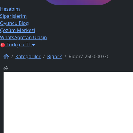
Hesabım
Siparişlerim
Oyuncu Blog
Çözüm Merkezi
WhatsApp'tan Ulaşın
Türkçe / TL
Kategoriler
RigorZ
RigorZ 250.000 GC