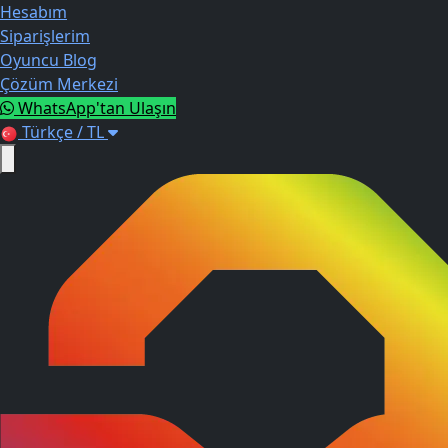
Hesabım
Siparişlerim
Oyuncu Blog
Çözüm Merkezi
WhatsApp'tan Ulaşın
Türkçe / TL