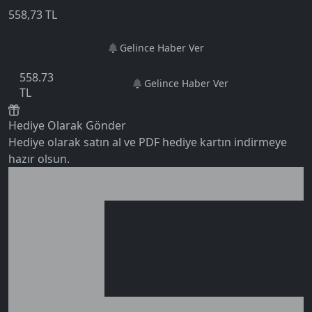
558,73
TL
Gelince Haber Ver
558.73
Gelince Haber Ver
TL
Hediye Olarak Gönder
0 değerlendirme
Hediye olarak satın al ve PDF hediye kartın indirmeye
hazır olsun.
Birlikte al kazan
Ek tasarruf!
Seçili siparişlerde - İndirimli!