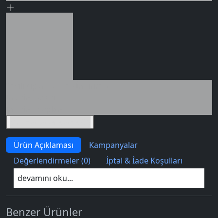
Seçili siparişlerde - İndirimli!
İndirim tutarı
İndirimli toplam
Birlikte sepete ekle (2)
Ürün Açıklaması
Kampanyalar
Değerlendirmeler (0)
İptal & İade Koşulları
devamını oku...
Benzer Ürünler