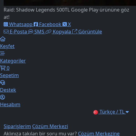
Raid: Shadow Legends 500TL Google Play ürününe göz
at!
Whatsapp
Facebook
X
E-Posta
SMS
Kopyala
Görüntüle
Keşfet
Kategoriler
0
Sepetim
Destek
Hesabım
Türkçe / TL
Siparişlerim
Çözüm Merkezi
Aklınıza takılan bir soru mu var?
Çözüm Merkezine