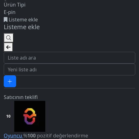
Ürün Tipi
E-pin
Listeme ekle
Listeme ekle
Satıcının teklifi
5.0
10
Oyuncu
%
100
pozitif değerlendirme