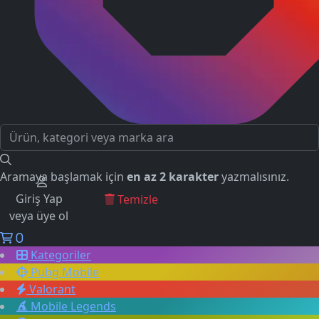
Aramaya başlamak için
en az 2 karakter
yazmalısınız.
Giriş Yap
GEÇMİŞ ARAMALAR
Temizle
veya üye ol
0
Kategoriler
Pubg Mobile
Valorant
Mobile Legends