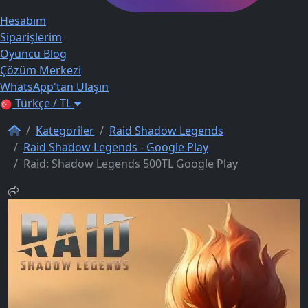
Hesabım
Siparişlerim
Oyuncu Blog
Çözüm Merkezi
WhatsApp'tan Ulaşın
Türkçe / TL
Kategoriler
Raid Shadow Legends
Raid Shadow Legends - Google Play
Raid: Shadow Legends 500TL Google Play