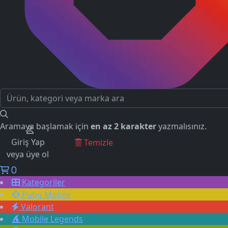
Aramaya başlamak için
en az 2 karakter
yazmalısınız.
Giriş Yap
GEÇMİŞ ARAMALAR
Temizle
veya üye ol
0
Kategoriler
Pubg Mobile
Valorant
Mobile Legends