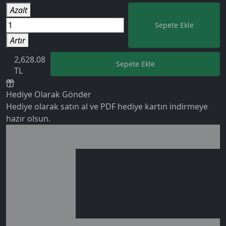
Azalt
Sepete Ekle
Artır
2,628.08
Sepete Ekle
TL
Hediye Olarak Gönder
0 değerlendirme
Hediye olarak satın al ve PDF hediye kartın indirmeye
hazır olsun.
Birlikte al kazan
Ek tasarruf!
Seçili siparişlerde - İndirimli!