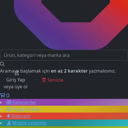
Aramaya başlamak için
en az 2 karakter
yazmalısınız.
Giriş Yap
GEÇMİŞ ARAMALAR
Temizle
veya üye ol
0
Kategoriler
Pubg Mobile
Valorant
Mobile Legends