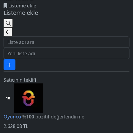
Listeme ekle
Listeme ekle
Satıcının teklifi
10
5.0
Oyuncu
%
100
pozitif değerlendirme
2.628,08
TL