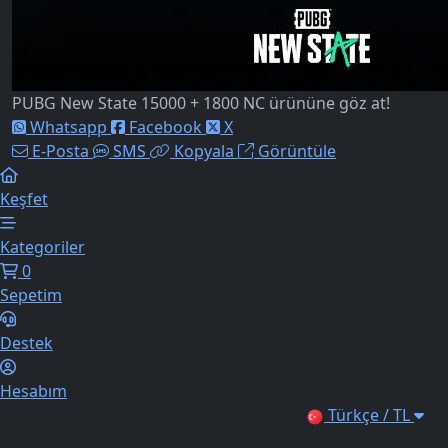
PUBG New State 15000 + 1800 NC ürününe göz at!
Whatsapp
Facebook
X
E-Posta
SMS
Kopyala
Görüntüle
Keşfet
Kategoriler
0
Sepetim
Destek
Hesabım
Türkçe / TL