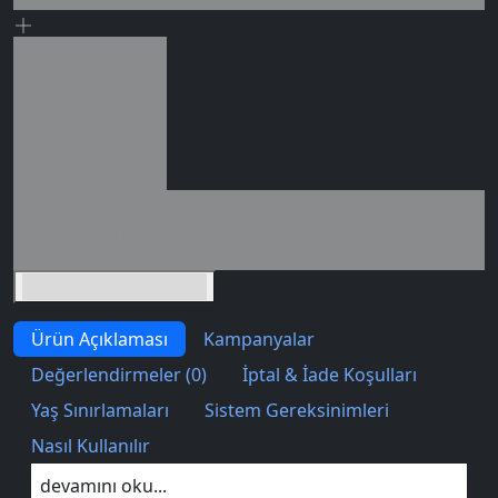
Seçili siparişlerde - İndirimli!
İndirim tutarı
İndirimli toplam
Birlikte sepete ekle (2)
Ürün Açıklaması
Kampanyalar
Değerlendirmeler (0)
İptal & İade Koşulları
Yaş Sınırlamaları
Sistem Gereksinimleri
Nasıl Kullanılır
devamını oku...