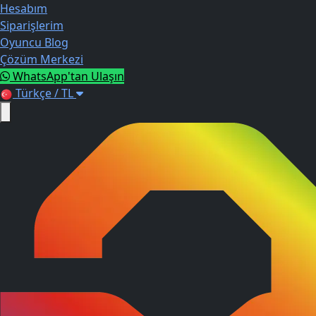
Hesabım
Siparişlerim
Oyuncu Blog
Çözüm Merkezi
WhatsApp'tan Ulaşın
Türkçe / TL