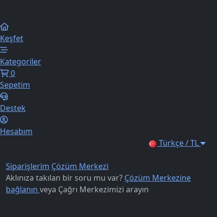
Keşfet
Kategoriler
0
Sepetim
Destek
Hesabım
Türkçe / TL
Siparişlerim
Çözüm Merkezi
Aklınıza takılan bir soru mu var?
Çözüm Merkezine
bağlanın
veya
Çağrı Merkezimizi arayın
Kurumsal