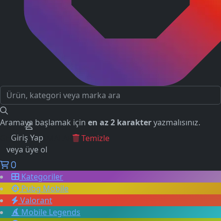
Aramaya başlamak için
en az 2 karakter
yazmalısınız.
Giriş Yap
GEÇMİŞ ARAMALAR
Temizle
veya üye ol
0
Kategoriler
Pubg Mobile
Valorant
Mobile Legends