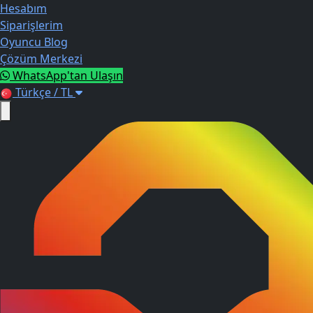
Hesabım
Siparişlerim
Oyuncu Blog
Çözüm Merkezi
WhatsApp'tan Ulaşın
Türkçe / TL