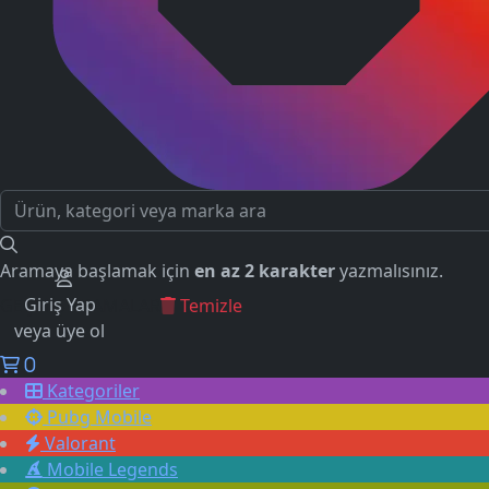
Aramaya başlamak için
en az 2 karakter
yazmalısınız.
Giriş Yap
GEÇMİŞ ARAMALAR
Temizle
veya üye ol
0
Kategoriler
Pubg Mobile
Valorant
Mobile Legends