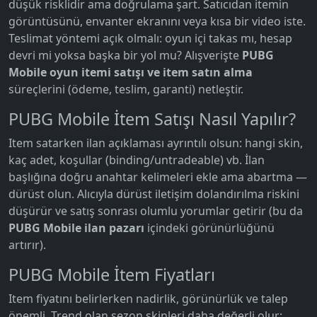
düşük risklidir ama doğrulama şart. Satıcıdan itemin
görüntüsünü, envanter ekranını veya kısa bir video iste.
Teslimat yöntemi açık olmalı: oyun içi takas mı, hesap
devri mi yoksa başka bir yol mu? Alışverişte
PUBG
Mobile oyun itemi satışı ve item satın alma
süreçlerini (ödeme, teslim, garanti) netleştir.
PUBG Mobile İtem Satışı Nasıl Yapılır?
Item satarken ilan açıklaması ayrıntılı olsun: hangi skin,
kaç adet, koşullar (binding/untradeable) vb. İlan
başlığına doğru anahtar kelimeleri ekle ama abartma —
dürüst olun. Alıcıyla dürüst iletişim dolandırılma riskini
düşürür ve satış sonrası olumlu yorumlar getirir (bu da
PUBG Mobile ilan pazarı
içindeki görünürlüğünü
artırır).
PUBG Mobile İtem Fiyatları
Item fiyatını belirlerken nadirlik, görünürlük ve talep
önemli. Trend olan sezon skinleri daha değerli olur;