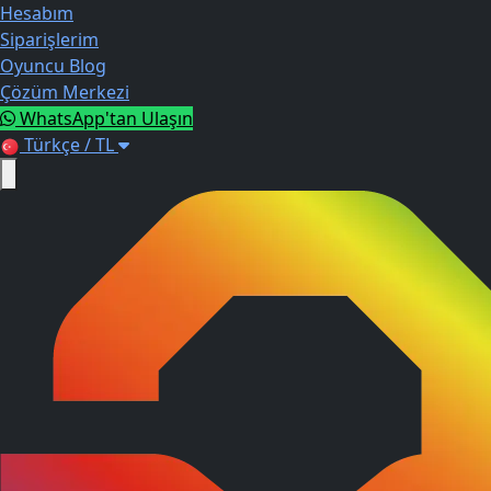
Hesabım
Siparişlerim
Oyuncu Blog
Çözüm Merkezi
WhatsApp'tan Ulaşın
Türkçe / TL