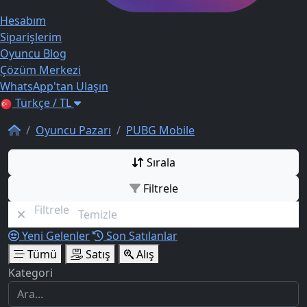
Hesabım
Siparişlerim
Oyuncu Blog
Çözüm Merkezi
WhatsApp'tan Ulaşın
Türkçe / TL
Oyuncu Pazarı
PUBG Mobile
Sırala
Filtrele
Filtrele
Temizle
Yeni Gelenler
Son Satılanlar
Tümü
Satış
Alış
Kategori