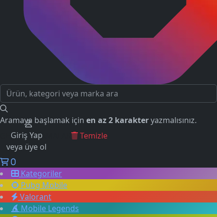
Aramaya başlamak için
en az 2 karakter
yazmalısınız.
Giriş Yap
GEÇMİŞ ARAMALAR
Temizle
veya üye ol
0
Kategoriler
Pubg Mobile
Valorant
Mobile Legends