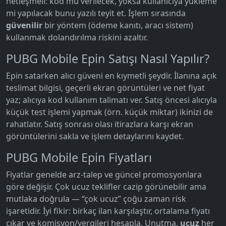
netleşmeli: kod mu verilecek, yoksa kullanıcıya yükleme
mi yapılacak bunu yazılı teyit et. İşlem sırasında
güvenilir
bir yöntem (ödeme kanıtı, aracı sistem)
kullanmak dolandırılma riskini azaltır.
PUBG Mobile Epin Satışı Nasıl Yapılır?
Epin satarken alıcı güveni en kıymetli şeydir. İlanına açık
teslimat bilgisi, geçerli ekran görüntüleri ve net fiyat
yaz; alıcıya kod kullanım talimatı ver. Satış öncesi alıcıyla
küçük test işlemi yapmak (örn. küçük miktar) ikinizi de
rahatlatır. Satış sonrası olası itirazlara karşı ekran
görüntülerini sakla ve işlem detaylarını kaydet.
PUBG Mobile Epin Fiyatları
Fiyatlar genelde arz-talep ve güncel promosyonlara
göre değişir. Çok ucuz teklifler cazip görünebilir ama
mutlaka doğrula — “çok ucuz” çoğu zaman risk
işaretidir. İyi fikir: birkaç ilan karşılaştır, ortalama fiyatı
çıkar ve komisyon/vergileri hesapla. Unutma,
ucuz
her