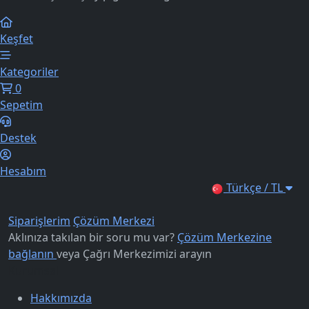
Keşfet
Kategoriler
0
Sepetim
Destek
Hesabım
Türkçe / TL
Siparişlerim
Çözüm Merkezi
Aklınıza takılan bir soru mu var?
Çözüm Merkezine
bağlanın
veya
Çağrı Merkezimizi arayın
Kurumsal
Hakkımızda