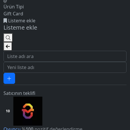
Ürün Tipi
Gift Card
Listeme ekle
Listeme ekle
Satıcının teklifi
10
Oyuncu
%
100
pozitif değerlendirme