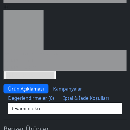
0 değerlendirme
Seçili siparişlerde - İndirimli!
İndirim tutarı
İndirimli toplam
Birlikte sepete ekle (2)
Ürün Açıklaması
Kampanyalar
Değerlendirmeler (0)
İptal & İade Koşulları
devamını oku...
Benzer Ürünler