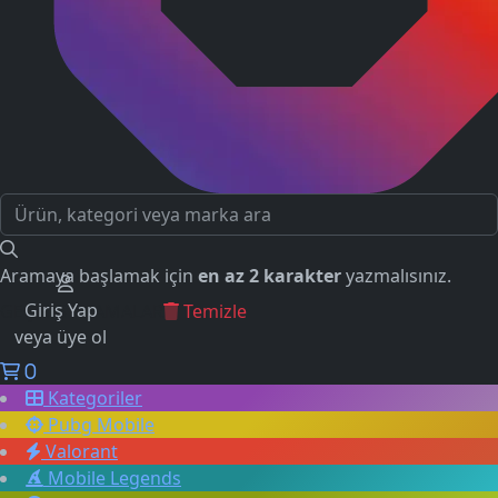
Aramaya başlamak için
en az 2 karakter
yazmalısınız.
Giriş Yap
GEÇMİŞ ARAMALAR
Temizle
veya üye ol
0
Kategoriler
Pubg Mobile
Valorant
Mobile Legends