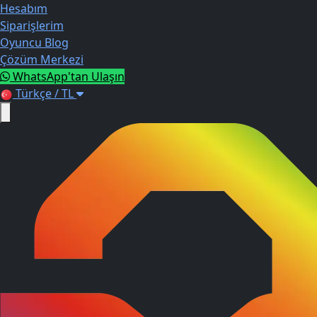
Hesabım
Siparişlerim
Oyuncu Blog
Çözüm Merkezi
WhatsApp'tan Ulaşın
Türkçe / TL