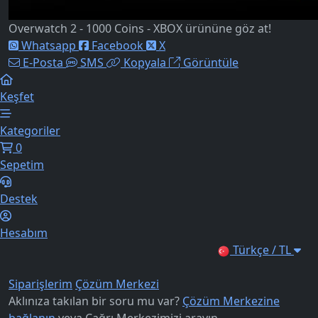
Overwatch 2 - 1000 Coins - XBOX ürününe göz at!
Whatsapp
Facebook
X
E-Posta
SMS
Kopyala
Görüntüle
Keşfet
Kategoriler
0
Sepetim
Destek
Hesabım
Türkçe / TL
Siparişlerim
Çözüm Merkezi
Aklınıza takılan bir soru mu var?
Çözüm Merkezine
bağlanın
veya
Çağrı Merkezimizi arayın