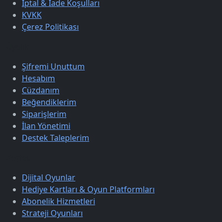
İptal & İade Koşulları
KVKK
Çerez Politikası
Üyelik
Şifremi Unuttum
Hesabım
Cüzdanım
Beğendiklerim
Siparişlerim
İlan Yönetimi
Destek Taleplerim
Keşfet
Dijital Oyunlar
Hediye Kartları & Oyun Platformları
Abonelik Hizmetleri
Strateji Oyunları