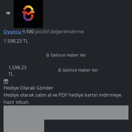
10
Oyuncu
%
100
pozitif değerlendirme
1.598,23
TL
Gelince Haber Ver
1,598.23
Gelince Haber Ver
TL
5.0
Hediye Olarak Gönder
Hediye olarak satın al ve PDF hediye kartın indirmeye
hazır olsun.
Birlikte al kazan
Ek tasarruf!