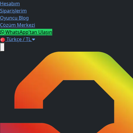
Hesabım
Siparişlerim
Oyuncu Blog
Çözüm Merkezi
WhatsApp'tan Ulaşın
Türkçe / TL