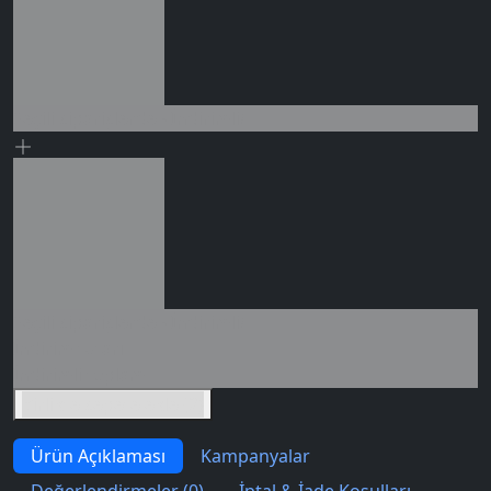
Seçili siparişlerde - İndirimli!
0 değerlendirme
Seçili siparişlerde - İndirimli!
İndirim tutarı
İndirimli toplam
Birlikte sepete ekle (2)
Ürün Açıklaması
Kampanyalar
Değerlendirmeler (0)
İptal & İade Koşulları