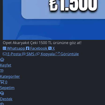
Opet Akaryakıt Çeki 1500 TL ürününe göz at!
Whatsapp
Facebook
X
E-Posta
SMS
Kopyala
Görüntüle
Keşfet
Kategoriler
0
Sepetim
Destek