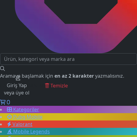
Aramaya başlamak için
en az 2 karakter
yazmalısınız.
Giriş Yap
GEÇMİŞ ARAMALAR
Temizle
veya üye ol
0
Kategoriler
Pubg Mobile
Valorant
Mobile Legends