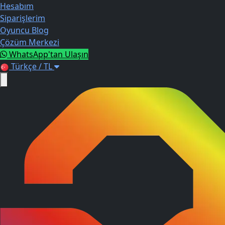
Hesabım
Siparişlerim
Oyuncu Blog
Çözüm Merkezi
WhatsApp'tan Ulaşın
Türkçe / TL