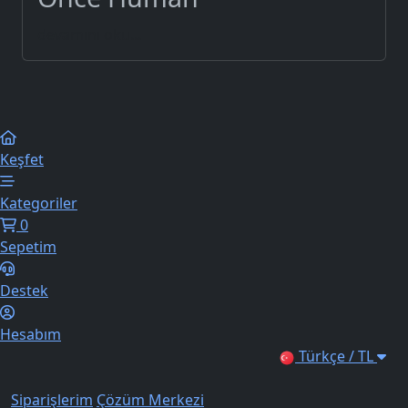
devamını oku...
Keşfet
Kategoriler
0
Sepetim
Destek
Hesabım
Türkçe / TL
Siparişlerim
Çözüm Merkezi