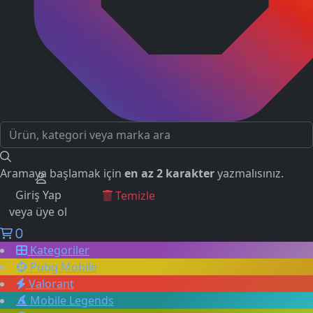
Aramaya başlamak için
en az 2 karakter
yazmalısınız.
Giriş Yap
GEÇMİŞ ARAMALAR
Temizle
veya üye ol
0
Kategoriler
Pubg Mobile
Valorant
Mobile Legends