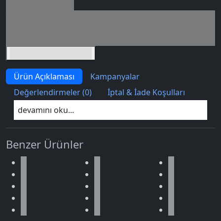
Seçili siparişlerde - İndirimli!
İndirim tutarı
İndirimli toplam
Birlikte sepete ekle (2)
Ürün Açıklaması
Kampanyalar
Değerlendirmeler (0)
İptal & İade Koşulları
devamını oku...
Benzer Ürünler