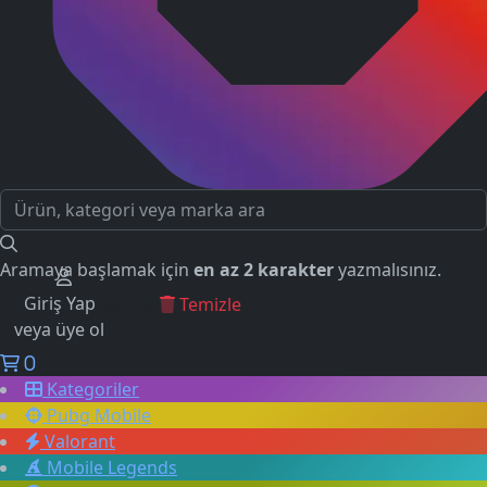
Aramaya başlamak için
en az 2 karakter
yazmalısınız.
Giriş Yap
GEÇMİŞ ARAMALAR
Temizle
veya üye ol
0
Kategoriler
Pubg Mobile
Valorant
Mobile Legends