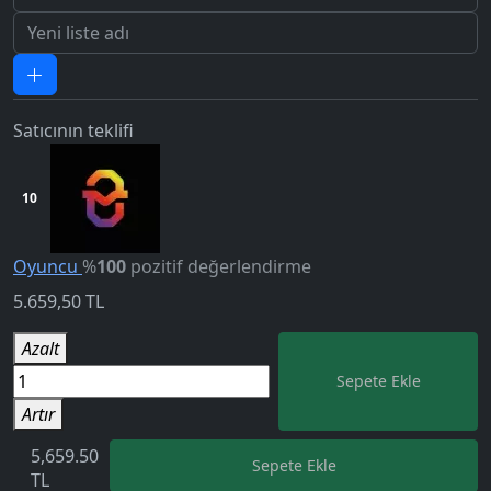
Satıcının teklifi
10
Oyuncu
%
100
pozitif değerlendirme
5.659,50
TL
5.0
Azalt
Sepete Ekle
Artır
5,659.50
Sepete Ekle
TL