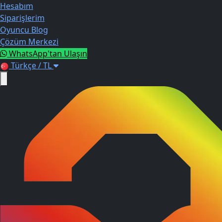
Hesabım
Siparişlerim
Oyuncu Blog
Çözüm Merkezi
WhatsApp'tan Ulaşın
Türkçe / TL