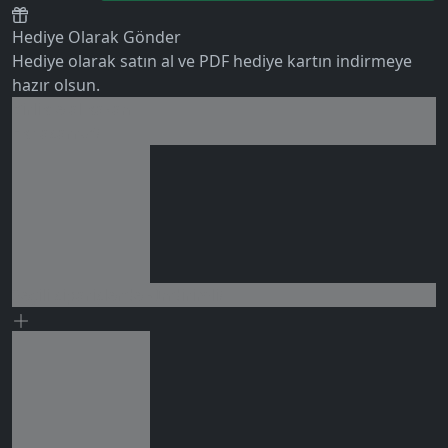
Hediye Olarak Gönder
Hediye olarak satın al ve PDF hediye kartın indirmeye
hazır olsun.
Birlikte al kazan
0 değerlendirme
Ek tasarruf!
Seçili siparişlerde - İndirimli!