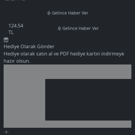
Gelince Haber Ver
124.54
Gelince Haber Ver
TL
Hediye Olarak Gönder
Hediye olarak satın al ve PDF hediye kartın indirmeye
hazır olsun.
Birlikte al kazan
Ek tasarruf!
5.0
Seçili siparişlerde - İndirimli!