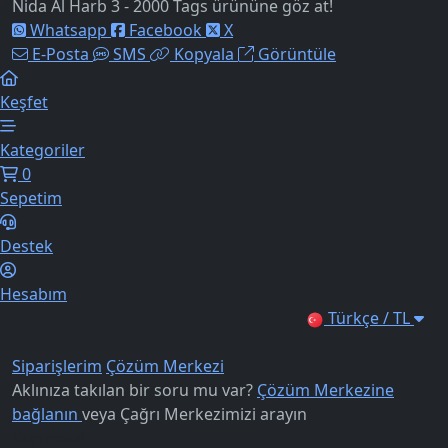
Nida Al Harb 3 - 2000 Tags ürününe göz at!
Whatsapp
Facebook
X
E-Posta
SMS
Kopyala
Görüntüle
Keşfet
Kategoriler
0
Sepetim
Destek
Hesabım
Türkçe / TL
Siparişlerim
Çözüm Merkezi
Aklınıza takılan bir soru mu var?
Çözüm Merkezine
bağlanın
veya
Çağrı Merkezimizi arayın
Kurumsal