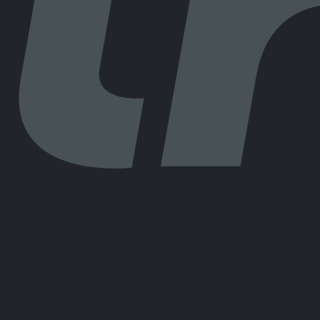
© 2026
Oyuncu
. Tüm
Bir
LUDEXA GROUP
Hakları Saklıdır.
LIMITED
İştirakidir.