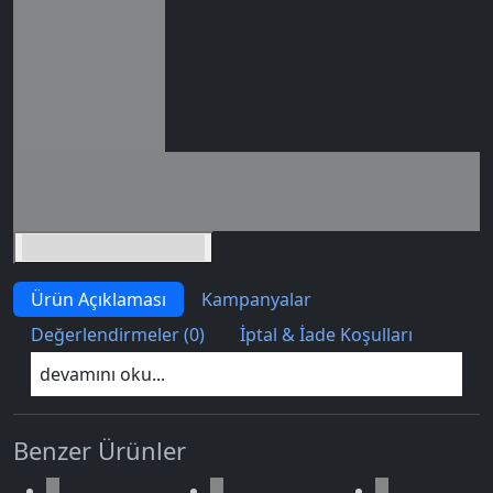
0 değerlendirme
Seçili siparişlerde - İndirimli!
İndirim tutarı
İndirimli toplam
Birlikte sepete ekle (2)
Ürün Açıklaması
Kampanyalar
Değerlendirmeler (0)
İptal & İade Koşulları
devamını oku...
Benzer Ürünler