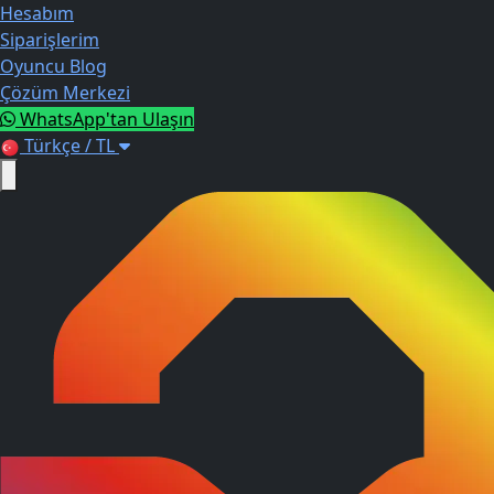
Hesabım
Siparişlerim
Oyuncu Blog
Çözüm Merkezi
WhatsApp'tan Ulaşın
Türkçe / TL