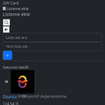
Gift Card
Listeme ekle
Listeme ekle
Satıcının teklifi
10
Oyuncu
%
100
pozitif değerlendirme
124,54
TL