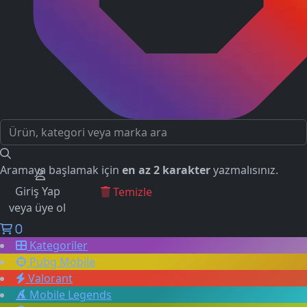
Aramaya başlamak için
en az 2 karakter
yazmalısınız.
Giriş Yap
GEÇMİŞ ARAMALAR
Temizle
veya üye ol
0
Kategoriler
Pubg Mobile
Valorant
Mobile Legends