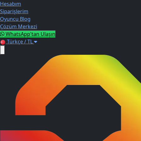
Hesabım
Siparişlerim
Oyuncu Blog
Çözüm Merkezi
WhatsApp'tan Ulaşın
Türkçe / TL