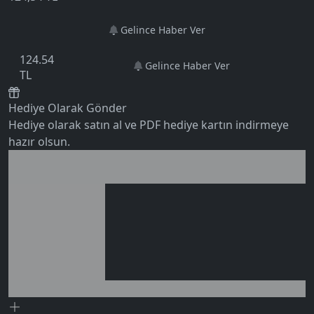
Gelince Haber Ver
124.54
Gelince Haber Ver
TL
Hediye Olarak Gönder
Hediye olarak satın al ve PDF hediye kartın indirmeye
hazır olsun.
Birlikte al kazan
Ek tasarruf!
5.0
Seçili siparişlerde - İndirimli!