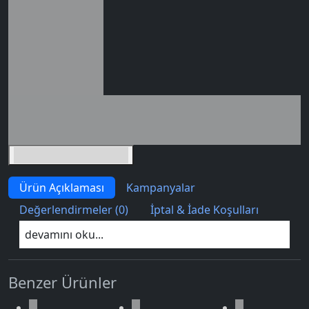
0 değerlendirme
Seçili siparişlerde - İndirimli!
İndirim tutarı
İndirimli toplam
Birlikte sepete ekle (2)
Ürün Açıklaması
Kampanyalar
Değerlendirmeler (0)
İptal & İade Koşulları
devamını oku...
Benzer Ürünler