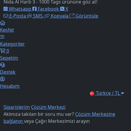
Nida Al Harb 3 - 1000 Tags ürününe göz at!
Whatsapp
Facebook
X
E-Posta
SMS
Kopyala
Görüntüle
Keşfet
Kategoriler
0
Sepetim
Destek
Hesabım
Türkçe / TL
Siparişlerim
Çözüm Merkezi
Aklınıza takılan bir soru mu var?
Çözüm Merkezine
bağlanın
veya
Çağrı Merkezimizi arayın
Kurumsal