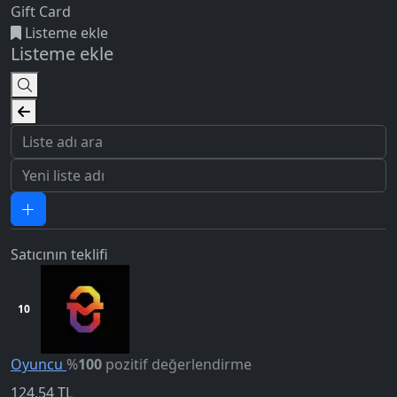
Gift Card
Listeme ekle
Listeme ekle
Satıcının teklifi
10
Oyuncu
%
100
pozitif değerlendirme
124,54
TL