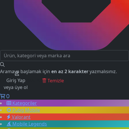
Aramaya başlamak için
en az 2 karakter
yazmalısınız.
Giriş Yap
GEÇMİŞ ARAMALAR
Temizle
veya üye ol
0
Kategoriler
Pubg Mobile
Valorant
Mobile Legends