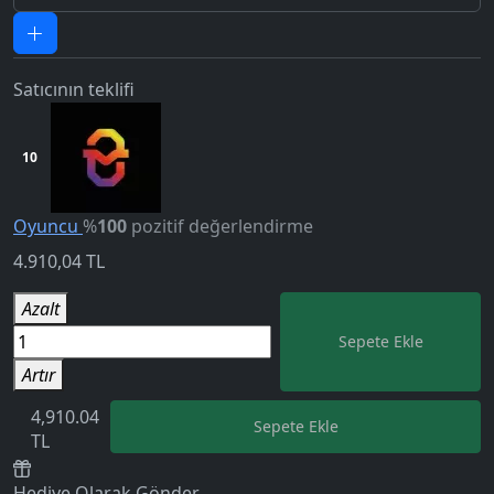
Satıcının teklifi
10
Oyuncu
%
100
pozitif değerlendirme
4.910,04
TL
Azalt
Sepete Ekle
Artır
4,910.04
Sepete Ekle
TL
Hediye Olarak Gönder