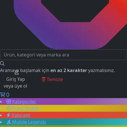
Aramaya başlamak için
en az 2 karakter
yazmalısınız.
Giriş Yap
GEÇMİŞ ARAMALAR
Temizle
veya üye ol
0
Kategoriler
Pubg Mobile
Valorant
Mobile Legends