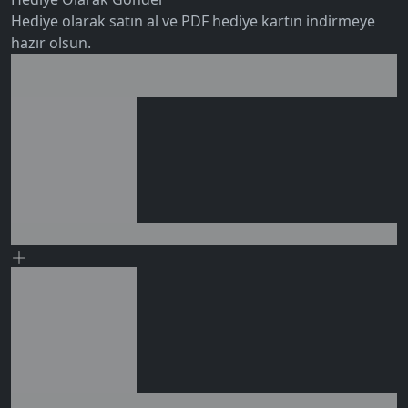
Hediye olarak satın al ve PDF hediye kartın indirmeye
5.0
hazır olsun.
Birlikte al kazan
Ek tasarruf!
Seçili siparişlerde - İndirimli!
0 değerlendirme
Seçili siparişlerde - İndirimli!