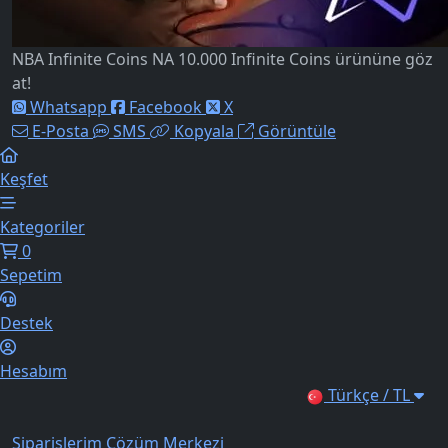
NBA Infinite Coins NA 10.000 Infinite Coins ürününe göz
at!
Whatsapp
Facebook
X
E-Posta
SMS
Kopyala
Görüntüle
Keşfet
Kategoriler
0
Sepetim
Destek
Hesabım
Türkçe / TL
Siparişlerim
Çözüm Merkezi