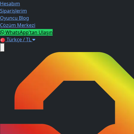
Hesabım
Siparişlerim
Oyuncu Blog
Çözüm Merkezi
WhatsApp'tan Ulaşın
Türkçe / TL