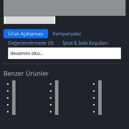
İndirim tutarı
İndirimli toplam
Birlikte sepete ekle (2)
Ürün Açıklaması
Kampanyalar
Değerlendirmeler (0)
İptal & İade Koşulları
devamını oku...
Benzer Ürünler