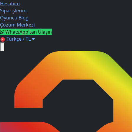
Hesabım
Siparişlerim
Oyuncu Blog
Çözüm Merkezi
WhatsApp'tan Ulaşın
Türkçe / TL