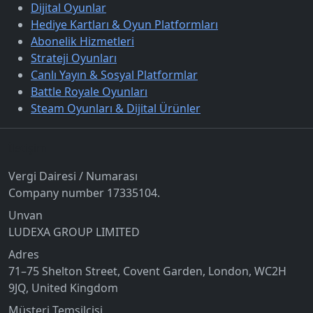
Dijital Oyunlar
Hediye Kartları & Oyun Platformları
Abonelik Hizmetleri
Strateji Oyunları
Canlı Yayın & Sosyal Platformlar
Battle Royale Oyunları
Steam Oyunları & Dijital Ürünler
İletişim
Vergi Dairesi / Numarası
Company number 17335104.
Unvan
LUDEXA GROUP LIMITED
Adres
71–75 Shelton Street, Covent Garden, London, WC2H
9JQ, United Kingdom
Müşteri Temsilcisi