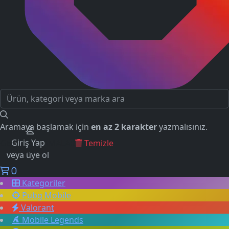
Aramaya başlamak için
en az 2 karakter
yazmalısınız.
Giriş Yap
GEÇMİŞ ARAMALAR
Temizle
veya üye ol
0
Kategoriler
Pubg Mobile
Valorant
Mobile Legends