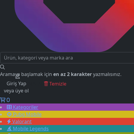
Aramaya başlamak için
en az 2 karakter
yazmalısınız.
Giriş Yap
GEÇMİŞ ARAMALAR
Temizle
veya üye ol
0
Kategoriler
Pubg Mobile
Valorant
Mobile Legends