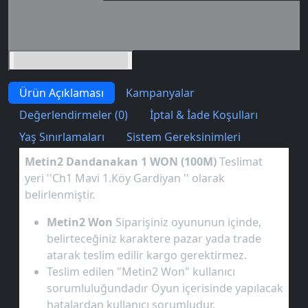
Seçili siparişlerde - İndirimli!
İndirim tutarı
İndirimli toplam
Birlikte sepete ekle (2)
Ürün Açıklaması
Kampanyalar
Değerlendirmeler (0)
İptal & İade Koşulları
Yaş Sınırlamaları
Sistem Gereksinimleri
Metin2 Dandanakan 1 WON (100M)
Teslimat
yeri ''Ch1 Mavi 1.Köy Gardiyan '' olarak
belirlenmiştir.
Metin2 Won
Siparişiniz oyununun içinde,
belirteceğiniz karaktere pazar yada trade
atarak teslim edilir kargo gerektirmez.
Teslim edilen "Metin2 Won" kullanıcı
sorumluluğundadır Oyun içerisinde yapılacak
hatalardan kullanıcı sorumludur.