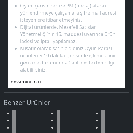
Oyun içerisinde size PM (mesaj) atarak
yönlendirmeye çalışanlara şifre mail adresi
isteyenlere itibar etmeyiniz.
Dijital ürünlerde, Mesafeli Satışlar
Yönetmeliği’nin 15. maddesi uyarınca ürün
iadesi ve iptali yapılamaz.
Misafir olarak satın aldığınız Oyun Parası
ürünleri 5-10 dakika içerisinde işleme alınır
gecikme durumunda Canlı destekten bilgi
alabilirsiniz.
devamını oku...
Benzer Ürünler