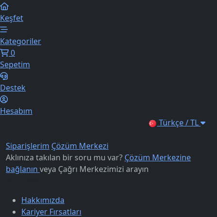
Keşfet
Kategoriler
0
Sepetim
Destek
Hesabım
Türkçe / TL
Siparişlerim
Çözüm Merkezi
Aklınıza takılan bir soru mu var?
Çözüm Merkezine
bağlanın
veya
Çağrı Merkezimizi arayın
Kurumsal
Hakkımızda
Kariyer Fırsatları