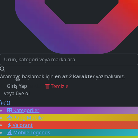
Aramaya başlamak için
en az 2 karakter
yazmalısınız.
Giriş Yap
GEÇMİŞ ARAMALAR
Temizle
veya üye ol
0
Kategoriler
Pubg Mobile
Valorant
Mobile Legends