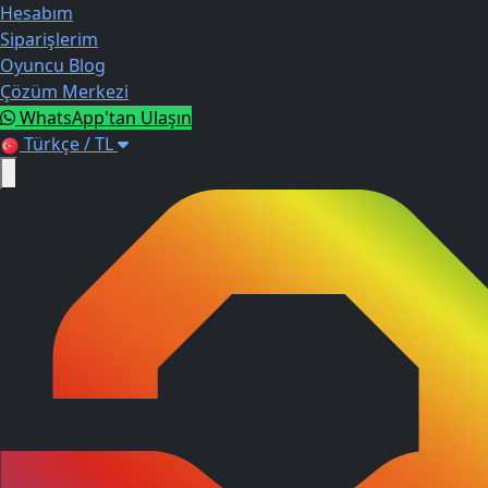
Hesabım
Siparişlerim
Oyuncu Blog
Çözüm Merkezi
WhatsApp'tan Ulaşın
Türkçe / TL