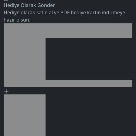
Hediye Olarak Gönder
Hediye olarak satın al ve PDF hediye kartın indirmeye
hazır olsun.
Birlikte al kazan
Ek tasarruf!
0 değerlendirme
Seçili siparişlerde - İndirimli!