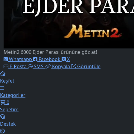
Metin2 6000 Ejder Parası ürününe göz at!
Whatsapp
Facebook
X
E-Posta
SMS
Kopyala
Görüntüle
Keşfet
Kategoriler
0
Sepetim
Destek