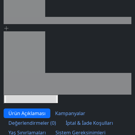
Seçili siparişlerde - İndirimli!
0 değerlendirme
Seçili siparişlerde - İndirimli!
İndirim tutarı
İndirimli toplam
Birlikte sepete ekle (2)
Ürün Açıklaması
Kampanyalar
Değerlendirmeler (0)
İptal & İade Koşulları
Yaş Sınırlamaları
Sistem Gereksinimleri