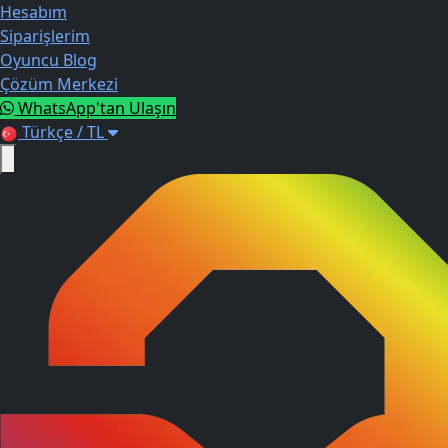
Hesabım
Siparişlerim
Oyuncu Blog
Çözüm Merkezi
WhatsApp'tan Ulaşın
Türkçe / TL