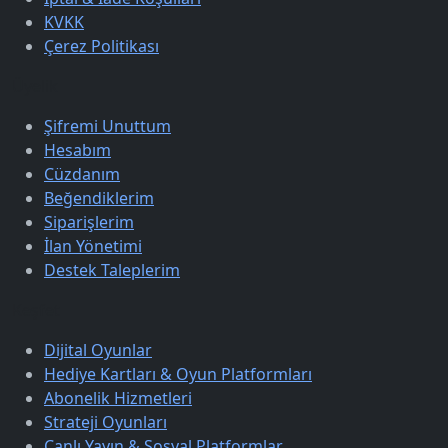
KVKK
Çerez Politikası
Üyelik
Şifremi Unuttum
Hesabım
Cüzdanım
Beğendiklerim
Siparişlerim
İlan Yönetimi
Destek Taleplerim
Keşfet
Dijital Oyunlar
Hediye Kartları & Oyun Platformları
Abonelik Hizmetleri
Strateji Oyunları
Canlı Yayın & Sosyal Platformlar