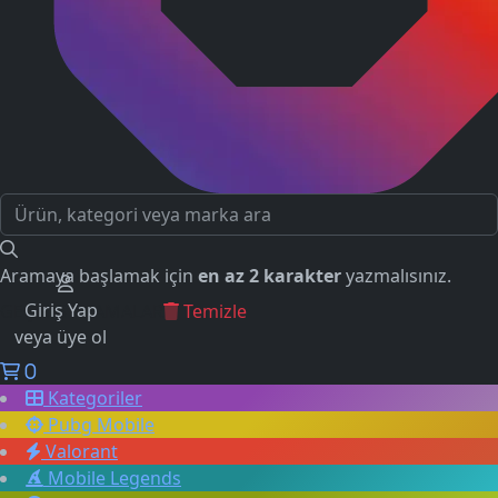
Aramaya başlamak için
en az 2 karakter
yazmalısınız.
Giriş Yap
GEÇMİŞ ARAMALAR
Temizle
veya üye ol
0
Kategoriler
Pubg Mobile
Valorant
Mobile Legends