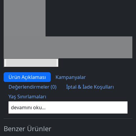
Seçili siparişlerde - İndirimli!
İndirim tutarı
İndirimli toplam
Birlikte sepete ekle (2)
Ürün Açıklaması
Kampanyalar
Değerlendirmeler (0)
İptal & İade Koşulları
Yaş Sınırlamaları
devamını oku...
Benzer Ürünler