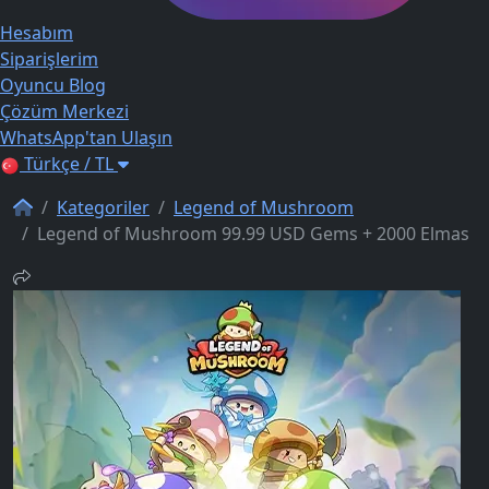
Hesabım
Siparişlerim
Oyuncu Blog
Çözüm Merkezi
WhatsApp'tan Ulaşın
Türkçe / TL
Kategoriler
Legend of Mushroom
Legend of Mushroom 99.99 USD Gems + 2000 Elmas