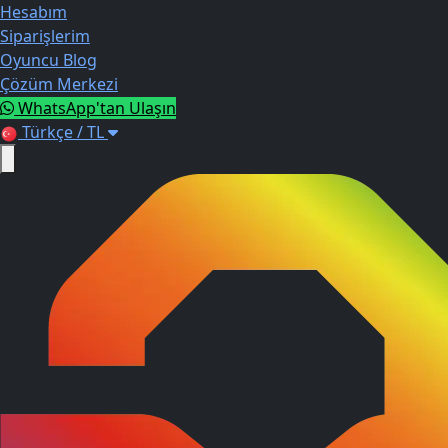
Hesabım
Siparişlerim
Oyuncu Blog
Çözüm Merkezi
WhatsApp'tan Ulaşın
Türkçe / TL