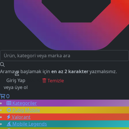
Aramaya başlamak için
en az 2 karakter
yazmalısınız.
Giriş Yap
GEÇMİŞ ARAMALAR
Temizle
veya üye ol
0
Kategoriler
Pubg Mobile
Valorant
Mobile Legends