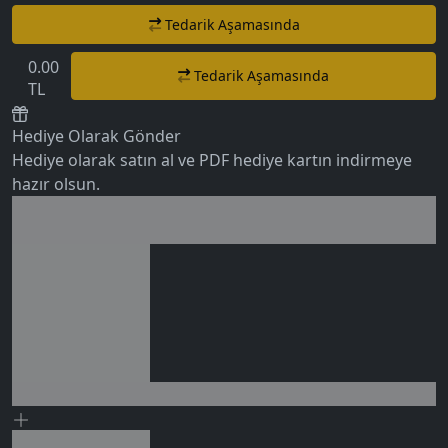
Tedarik Aşamasında
0.00
Tedarik Aşamasında
5.0
TL
Hediye Olarak Gönder
Hediye olarak satın al ve PDF hediye kartın indirmeye
hazır olsun.
Birlikte al kazan
Ek tasarruf!
0 değerlendirme
Seçili siparişlerde - İndirimli!