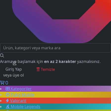
Aramaya başlamak için
en az 2 karakter
yazmalısınız.
Giriş Yap
GEÇMİŞ ARAMALAR
Temizle
veya üye ol
0
Kategoriler
Pubg Mobile
Valorant
Mobile Legends