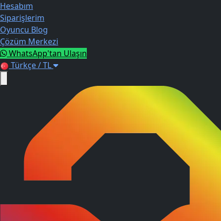
Hesabım
Siparişlerim
Oyuncu Blog
Çözüm Merkezi
WhatsApp'tan Ulaşın
Türkçe / TL