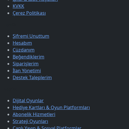
KVKK
Çerez Politikası
Üyelik
Şifremi Unuttum
Hesabım
Cüzdanım
Beğendiklerim
Siparişlerim
İlan Yönetimi
Destek Taleplerim
Keşfet
Dijital Oyunlar
Hediye Kartları & Oyun Platformları
Abonelik Hizmetleri
Strateji Oyunları
Canlı Yayın & Sosyal Platformlar