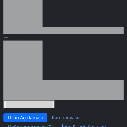
Seçili siparişlerde - İndirimli!
0 değerlendirme
Seçili siparişlerde - İndirimli!
İndirim tutarı
İndirimli toplam
Birlikte sepete ekle (2)
Ürün Açıklaması
Kampanyalar
Değerlendirmeler (0)
İptal & İade Koşulları