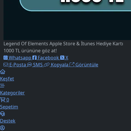
Legend Of Elements Apple Store & İtunes Hediye Kartı
1000 TL ürününe göz at!
Whatsapp
Facebook
X
E-Posta
SMS
Kopyala
Görüntüle
Keşfet
Kategoriler
0
Sepetim
Destek