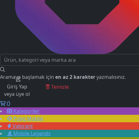
Aramaya başlamak için
en az 2 karakter
yazmalısınız.
Giriş Yap
GEÇMİŞ ARAMALAR
Temizle
veya üye ol
0
Kategoriler
Pubg Mobile
Valorant
Mobile Legends