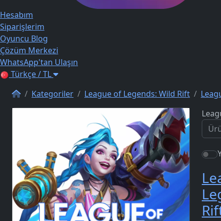
Hesabım
Siparişlerim
Oyuncu Blog
Çözüm Merkezi
WhatsApp'tan Ulaşın
Türkçe / TL
Kategoriler
League of Legends: Wild Rift
Leagu
Leagu
Le
Le
Rif