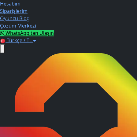
Hesabım
Siparişlerim
Oyuncu Blog
Çözüm Merkezi
WhatsApp'tan Ulaşın
Türkçe / TL