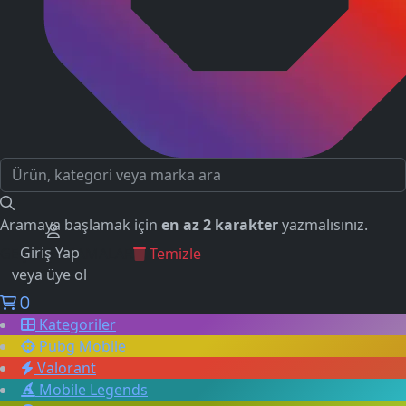
Aramaya başlamak için
en az 2 karakter
yazmalısınız.
Giriş Yap
GEÇMİŞ ARAMALAR
Temizle
veya üye ol
0
Kategoriler
Pubg Mobile
Valorant
Mobile Legends