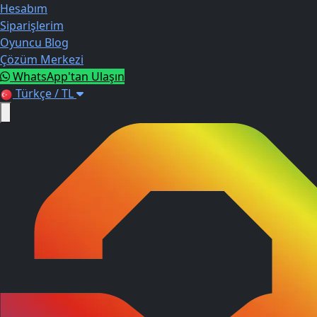
Hesabım
Siparişlerim
Oyuncu Blog
Çözüm Merkezi
WhatsApp'tan Ulaşın
Türkçe / TL