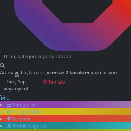
Aramaya başlamak için
en az 2 karakter
yazmalısınız.
Giriş Yap
GEÇMİŞ ARAMALAR
Temizle
veya üye ol
0
Kategoriler
Pubg Mobile
Valorant
Mobile Legends