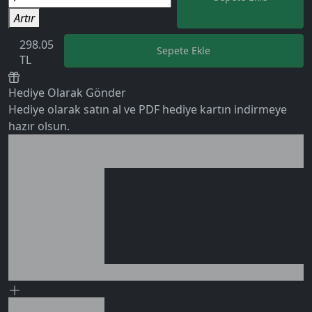
Artır
298.05
Sepete Ekle
TL
0 değerlendirme
Hediye Olarak Gönder
Hediye olarak satın al ve PDF hediye kartın indirmeye
hazır olsun.
Birlikte al kazan
Ek tasarruf!
Seçili siparişlerde - İndirimli!