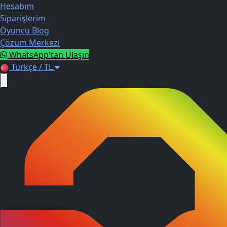
Hesabım
Siparişlerim
Oyuncu Blog
Çözüm Merkezi
WhatsApp'tan Ulaşın
Türkçe / TL