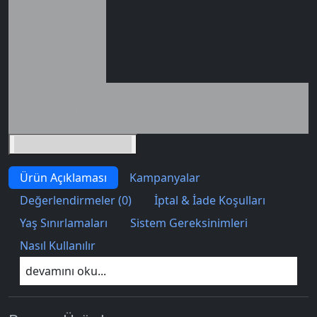
Seçili siparişlerde - İndirimli!
İndirim tutarı
İndirimli toplam
Birlikte sepete ekle (2)
Ürün Açıklaması
Kampanyalar
Değerlendirmeler (0)
İptal & İade Koşulları
Yaş Sınırlamaları
Sistem Gereksinimleri
Nasıl Kullanılır
devamını oku...