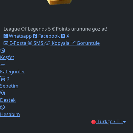
League Of Legends 5 € Points ürününe göz at!
Whatsapp
Facebook
X
E-Posta
SMS
Kopyala
Görüntüle
Keşfet
Kategoriler
0
Sepetim
Destek
Hesabım
Türkçe / TL