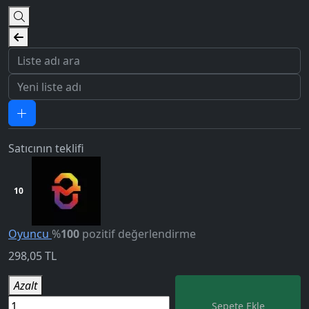
Satıcının teklifi
5.0
10
Oyuncu
%
100
pozitif değerlendirme
298,05
TL
Azalt
Sepete Ekle