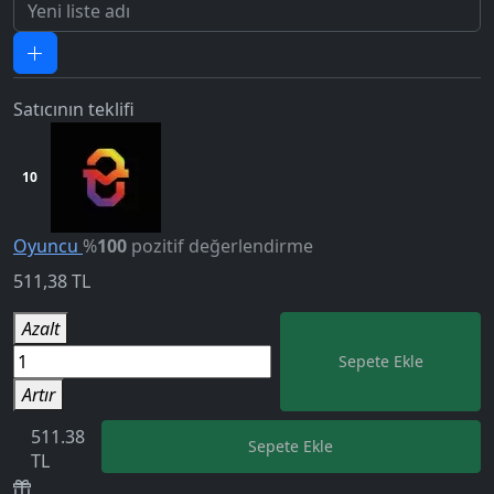
Satıcının teklifi
10
Oyuncu
%
100
pozitif değerlendirme
511,38
TL
Azalt
5.0
Sepete Ekle
Artır
511.38
Sepete Ekle
TL