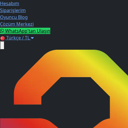
Hesabım
Siparişlerim
Oyuncu Blog
Çözüm Merkezi
WhatsApp'tan Ulaşın
Türkçe / TL