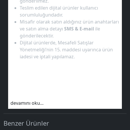
gönderilmez.
Teslim edilen dijital ürünler kullanıcı
sorumluluğundadır.
Misafir olarak satın aldığınız ürün anahtarları
ve satın alma detayı
SMS & E-mail
ile
gönderilecektir.
Dijital ürünlerde, Mesafeli Satışlar
Yönetmeliği’nin 15. maddesi uyarınca ürün
iadesi ve iptali yapılamaz.
devamını oku...
Benzer Ürünler