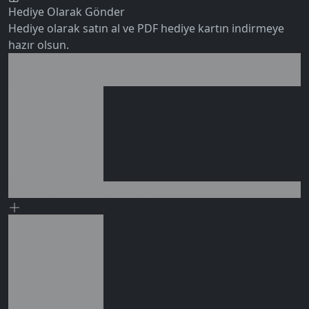
Hediye Olarak Gönder
Hediye olarak satın al ve PDF hediye kartın indirmeye
hazır olsun.
Birlikte al kazan
Ek tasarruf!
0 değerlendirme
Seçili siparişlerde - İndirimli!