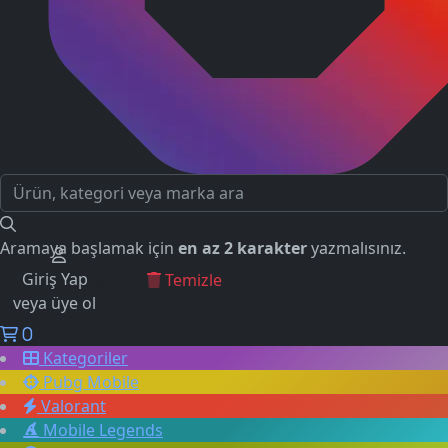
Aramaya başlamak için
en az 2 karakter
yazmalısınız.
Giriş Yap
GEÇMİŞ ARAMALAR
Temizle
veya üye ol
0
Kategoriler
Pubg Mobile
Valorant
Mobile Legends