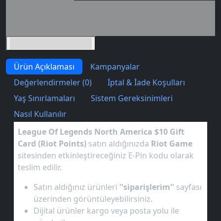
Seçili siparişlerde - İndirimli!
İndirim tutarı
İndirimli toplam
Birlikte sepete ekle (2)
Ürün Açıklaması
Kampanyalar
Değerlendirmeler (0)
İptal & İade Koşulları
Yaş Sınırlamaları
Sistem Gereksinimleri
Nasıl Kullanılır
League Of Legends North America $10 Gift
Card
(Riot Points)
satın aldığınızda
Riot Game
sitesinden etkinleştireceğiniz E-Pin kodu olarak
teslim edilir.
Satın aldığınız ürünleri
''siparişlerim''
sayfası
üzerinden görüntüleyebilirsiniz.
Dijital ürünler kargo veya posta yolu ile