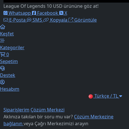
League Of Legends 10 USD ürününe göz at!
Whatsapp
Facebook
X
E-Posta
SMS
Kopyala
Görüntüle
Keşfet
Kategoriler
0
Sepetim
Destek
Hesabım
Türkçe / TL
Siparişlerim
Çözüm Merkezi
Aklınıza takılan bir soru mu var?
Çözüm Merkezine
bağlanın
veya
Çağrı Merkezimizi arayın