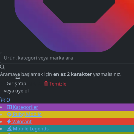
Aramaya başlamak için
en az 2 karakter
yazmalısınız.
Giriş Yap
GEÇMİŞ ARAMALAR
Temizle
veya üye ol
0
Kategoriler
Pubg Mobile
Valorant
Mobile Legends