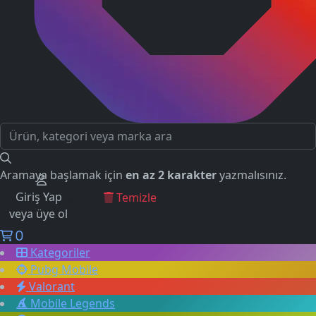
Aramaya başlamak için
en az 2 karakter
yazmalısınız.
Giriş Yap
GEÇMİŞ ARAMALAR
Temizle
veya üye ol
0
Kategoriler
Pubg Mobile
Valorant
Mobile Legends