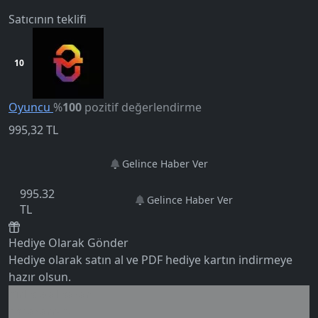
Satıcının teklifi
10
Oyuncu
%
100
pozitif değerlendirme
995,32
TL
Gelince Haber Ver
5.0
995.32
Gelince Haber Ver
TL
Hediye Olarak Gönder
Hediye olarak satın al ve PDF hediye kartın indirmeye
hazır olsun.
Birlikte al kazan
Ek tasarruf!