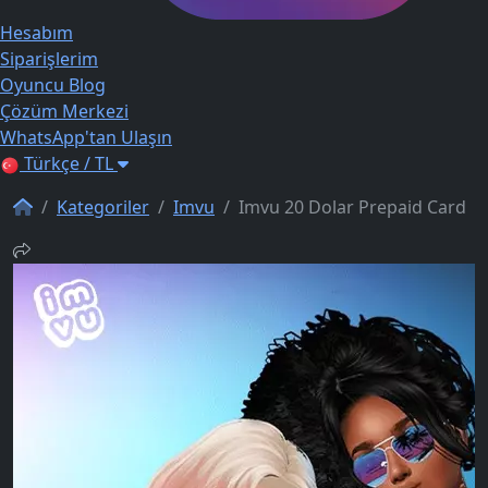
Hesabım
Siparişlerim
Oyuncu Blog
Çözüm Merkezi
WhatsApp'tan Ulaşın
Türkçe / TL
Kategoriler
Imvu
Imvu 20 Dolar Prepaid Card