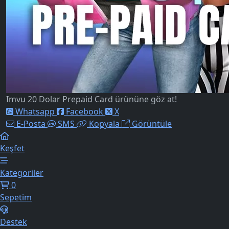
Imvu 20 Dolar Prepaid Card ürününe göz at!
Whatsapp
Facebook
X
E-Posta
SMS
Kopyala
Görüntüle
Keşfet
Kategoriler
0
Sepetim
Destek