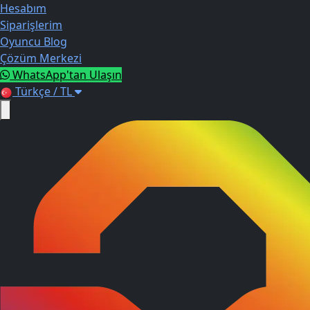
Hesabım
Siparişlerim
Oyuncu Blog
Çözüm Merkezi
WhatsApp'tan Ulaşın
Türkçe / TL