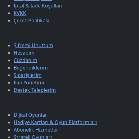
İptal & İade Koşulları
KVKK
Çerez Politikası
Üyelik
Şifremi Unuttum
Hesabım
Cüzdanım
Beğendiklerim
Siparişlerim
İlan Yönetimi
Destek Taleplerim
Keşfet
Dijital Oyunlar
Hediye Kartları & Oyun Platformları
Abonelik Hizmetleri
Strateji Oyunları