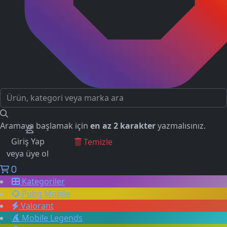
Aramaya başlamak için
en az 2 karakter
yazmalısınız.
Giriş Yap
GEÇMİŞ ARAMALAR
Temizle
veya üye ol
0
Kategoriler
Pubg Mobile
Valorant
Mobile Legends