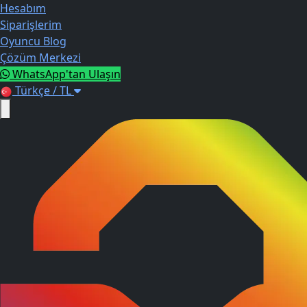
Hesabım
Siparişlerim
Oyuncu Blog
Çözüm Merkezi
WhatsApp'tan Ulaşın
Türkçe / TL