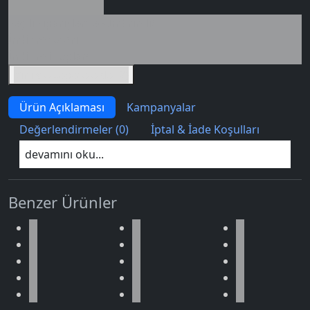
Seçili siparişlerde - İndirimli!
İndirim tutarı
İndirimli toplam
Birlikte sepete ekle (2)
Ürün Açıklaması
Kampanyalar
Değerlendirmeler (0)
İptal & İade Koşulları
devamını oku...
Benzer Ürünler