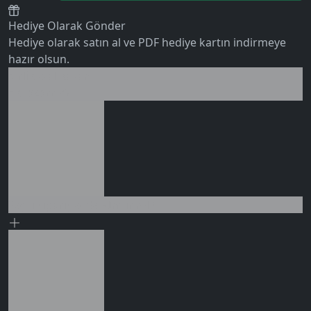
Hediye Olarak Gönder
Hediye olarak satın al ve PDF hediye kartın indirmeye
hazır olsun.
Birlikte al kazan
0 değerlendirme
Ek tasarruf!
Seçili siparişlerde - İndirimli!