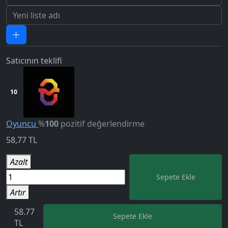
Satıcının teklifi
10
Oyuncu
%
100
pozitif değerlendirme
58,77
TL
5.0
Azalt
Sepete Ekle
Artır
58.77
Sepete Ekle
TL