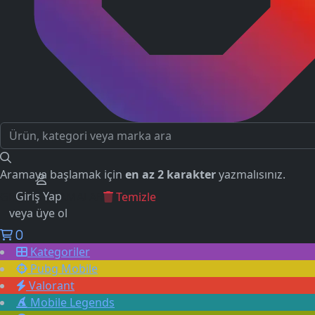
Aramaya başlamak için
en az 2 karakter
yazmalısınız.
Giriş Yap
GEÇMİŞ ARAMALAR
Temizle
veya üye ol
0
Kategoriler
Pubg Mobile
Valorant
Mobile Legends