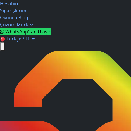
Hesabım
Siparişlerim
Oyuncu Blog
Çözüm Merkezi
WhatsApp'tan Ulaşın
Türkçe / TL