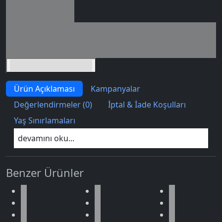
Seçili siparişlerde - İndirimli!
İndirim tutarı
İndirimli toplam
Birlikte sepete ekle (2)
Ürün Açıklaması
Kampanyalar
Değerlendirmeler (0)
İptal & İade Koşulları
Yaş Sınırlamaları
devamını oku...
Benzer Ürünler