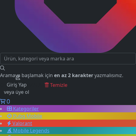
Aramaya başlamak için
en az 2 karakter
yazmalısınız.
Giriş Yap
GEÇMİŞ ARAMALAR
Temizle
veya üye ol
0
Kategoriler
Pubg Mobile
Valorant
Mobile Legends