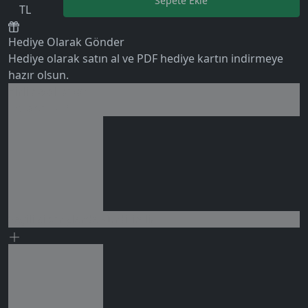
Sepete Ekle
TL
Hediye Olarak Gönder
Hediye olarak satın al ve PDF hediye kartın indirmeye
hazır olsun.
0 değerlendirme
Birlikte al kazan
Ek tasarruf!
Seçili siparişlerde - İndirimli!