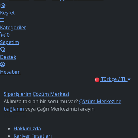
Keşfet
Kategoriler
0
Sepetim
Destek
Hesabım
Türkçe / TL
Siparişlerim
Çözüm Merkezi
Aklınıza takılan bir soru mu var?
Çözüm Merkezine
bağlanın
veya
Çağrı Merkezimizi arayın
Kurumsal
Hakkımızda
Kariyer Fırsatları