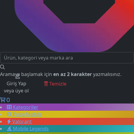
Aramaya başlamak için
en az 2 karakter
yazmalısınız.
Giriş Yap
GEÇMİŞ ARAMALAR
Temizle
veya üye ol
0
Kategoriler
Pubg Mobile
Valorant
Mobile Legends