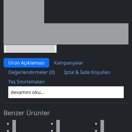
Seçili siparişlerde - İndirimli!
İndirim tutarı
İndirimli toplam
Birlikte sepete ekle (2)
Ürün Açıklaması
Kampanyalar
Değerlendirmeler (0)
İptal & İade Koşulları
Yaş Sınırlamaları
devamını oku...
Benzer Ürünler