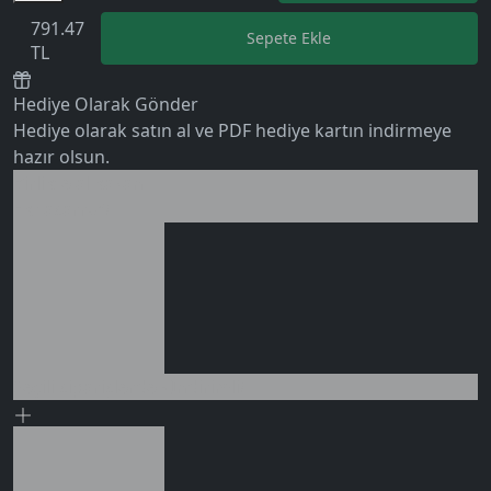
791.47
Sepete Ekle
TL
Hediye Olarak Gönder
Hediye olarak satın al ve PDF hediye kartın indirmeye
hazır olsun.
Birlikte al kazan
Ek tasarruf!
0 değerlendirme
Seçili siparişlerde - İndirimli!