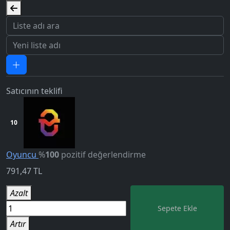
Satıcının teklifi
10
Oyuncu
%
100
pozitif değerlendirme
791,47
TL
5.0
Azalt
Sepete Ekle
Artır