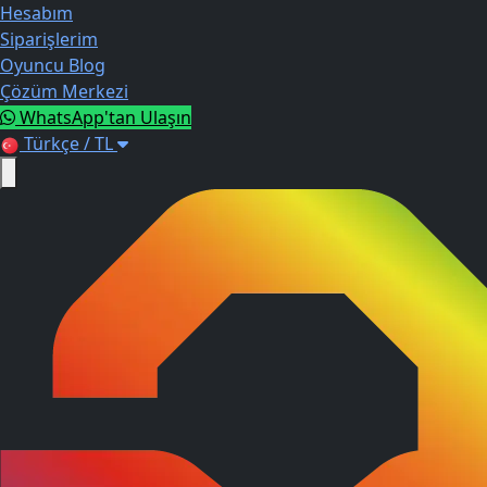
Hesabım
Siparişlerim
Oyuncu Blog
Çözüm Merkezi
WhatsApp'tan Ulaşın
Türkçe / TL