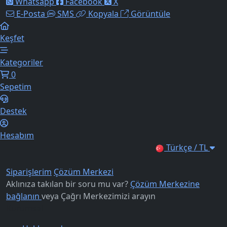
Whatsapp
Facebook
X
E-Posta
SMS
Kopyala
Görüntüle
Keşfet
Kategoriler
0
Sepetim
Destek
Hesabım
Türkçe / TL
Siparişlerim
Çözüm Merkezi
Aklınıza takılan bir soru mu var?
Çözüm Merkezine
bağlanın
veya
Çağrı Merkezimizi arayın
Kurumsal