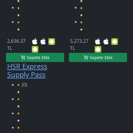
2,636.37
5,273.27
TL
TL
Sepete Ekle
Sepete Ekle
HSR Express
Supply Pass
(0)