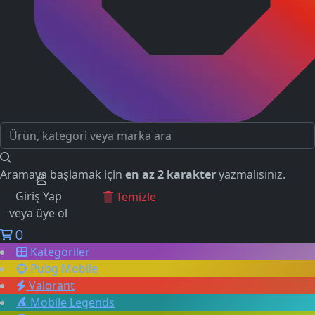
Aramaya başlamak için
en az 2 karakter
yazmalısınız.
Giriş Yap
GEÇMİŞ ARAMALAR
Temizle
veya üye ol
0
Kategoriler
Pubg Mobile
Valorant
Mobile Legends