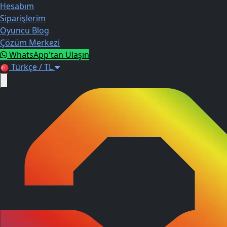
Hesabım
Siparişlerim
Oyuncu Blog
Çözüm Merkezi
WhatsApp'tan Ulaşın
Türkçe / TL