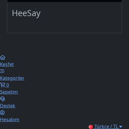
HeeSay
devamını oku...
Keşfet
Kategoriler
0
Sepetim
Destek
Hesabım
Türkçe / TL