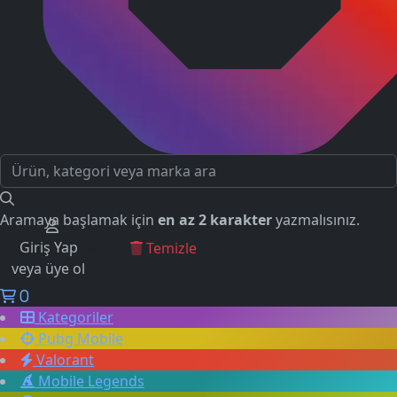
Aramaya başlamak için
en az 2 karakter
yazmalısınız.
Giriş Yap
GEÇMİŞ ARAMALAR
Temizle
veya üye ol
0
Kategoriler
Pubg Mobile
Valorant
Mobile Legends