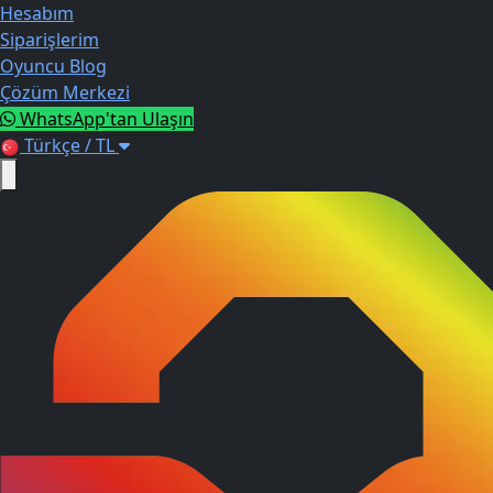
Hesabım
Siparişlerim
Oyuncu Blog
Çözüm Merkezi
WhatsApp'tan Ulaşın
Türkçe / TL