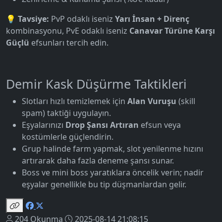
💡
Tavsiye:
PvP odaklı iseniz
Yarı İnsan + Direnç
kombinasyonu, PvE odaklı iseniz
Canavar Türüne Karşı
Güçlü
efsunları tercih edin.
Demir Kask Düşürme Taktikleri
Slotları hızlı temizlemek için
Alan Vuruşu
(skill
spam) taktiği uygulayın.
Eşyalarınızı
Drop Şansı Artıran
efsun veya
kostümlerle güçlendirin.
Grup halinde farm yapmak, slot yenilenme hızını
artırarak daha fazla deneme şansı sunar.
Boss ve mini boss yaratıklara öncelik verin; nadir
eşyalar genellikle bu tip düşmanlardan gelir.
204 Okunma
2025-08-14 21:08:15