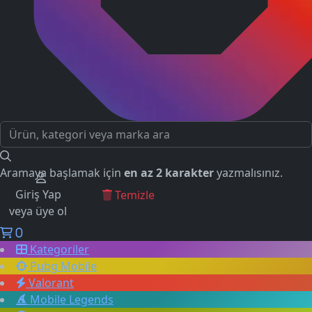
Aramaya başlamak için
en az 2 karakter
yazmalısınız.
Giriş Yap
GEÇMİŞ ARAMALAR
Temizle
veya üye ol
0
Kategoriler
Pubg Mobile
Valorant
Mobile Legends