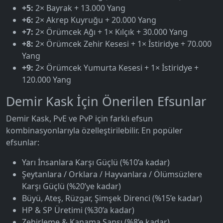
+5:
2× Bayrak + 13.000 Yang
+6:
2× Akrep Kuyruğu + 20.000 Yang
+7:
2× Örümcek Ağı + 1× Kılçık + 30.000 Yang
+8:
2× Örümcek Zehir Kesesi + 1× İstiridye + 70.000
Yang
+9:
2× Örümcek Yumurta Kesesi + 1× İstiridye +
120.000 Yang
Demir Kask İçin Önerilen Efsunlar
Demir Kask, PvE ve PvP için farklı efsun
kombinasyonlarıyla özelleştirilebilir. En popüler
efsunlar:
Yarı İnsanlara Karşı Güçlü (%10’a kadar)
Şeytanlara / Orklara / Hayvanlara / Ölümsüzlere
Karşı Güçlü (%20’ye kadar)
Büyü, Ateş, Rüzgar, Şimşek Direnci (%15’e kadar)
HP & SP Üretimi (%30’a kadar)
Zehirleme & Kanama Şansı (%8’e kadar)