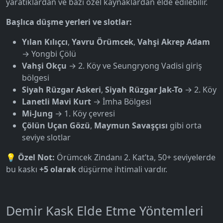
yaratıklardan ve bazı özel kaynaklardan elde edilebilir.
Başlıca düşme yerleri ve slotlar:
Yılan Kılıçcı
,
Yavru Örümcek
,
Vahşi Akrep Adam
→ Yongbi Çölü
Vahşi Okçu
→ 2. Köy ve Seungryong Vadisi giriş
bölgesi
Siyah Rüzgar Askeri
,
Siyah Rüzgar Jak-To
→ 2. Köy
Lanetli Mavi Kurt
→ İmha Bölgesi
Mi-Jung
→ 1. Köy çevresi
Çölün Uçan Gözü
,
Maymun Savaşçısı
gibi orta
seviye slotlar
💡
Özel Not:
Örümcek Zindanı 2. Kat’ta, 50+ seviyelerde
bu kaskı
+5 olarak
düşürme ihtimali vardır.
Demir Kask Elde Etme Yöntemleri