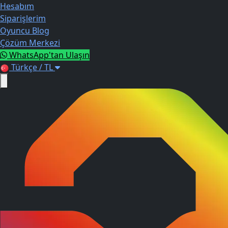
Hesabım
Siparişlerim
Oyuncu Blog
Çözüm Merkezi
WhatsApp'tan Ulaşın
Türkçe / TL