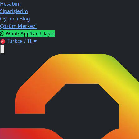
Hesabım
Siparişlerim
Oyuncu Blog
Çözüm Merkezi
WhatsApp'tan Ulaşın
Türkçe / TL