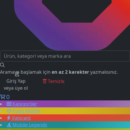
Aramaya başlamak için
en az 2 karakter
yazmalısınız.
Giriş Yap
GEÇMİŞ ARAMALAR
Temizle
veya üye ol
0
Kategoriler
Pubg Mobile
Valorant
Mobile Legends