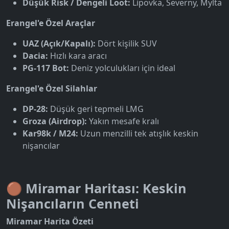
Düşük Risk / Dengeli Loot:
Lipovka, Severny, Mylta
Erangel'e Özel Araçlar
UAZ (Açık/Kapalı):
Dört kişilik SUV
Dacia:
Hızlı kara aracı
PG-117 Bot:
Deniz yolculukları için ideal
Erangel'e Özel Silahlar
DP-28:
Düşük geri tepmeli LMG
Groza (Airdrop):
Yakın mesafe kralı
Kar98k / M24:
Uzun menzilli tek atışlık keskin
nişancılar
🟤 Miramar Haritası: Keskin
Nişancıların Cenneti
Miramar Harita Özeti