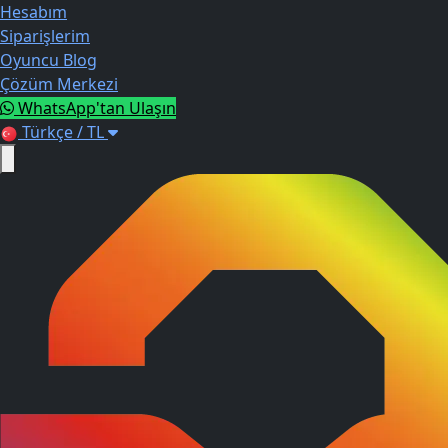
Hesabım
Siparişlerim
Oyuncu Blog
Çözüm Merkezi
WhatsApp'tan Ulaşın
Türkçe / TL