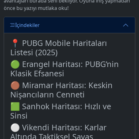
avantajları burada seni bekliyor. Oyuna iniş yapmadan
önce bu yazıyı mutlaka oku!
İçindekiler
📍 PUBG Mobile Haritaları
Listesi (2025)
🟢 Erangel Haritası: PUBG’nin
Klasik Efsanesi
🟤 Miramar Haritası: Keskin
Nişancıların Cenneti
🟩 Sanhok Haritası: Hızlı ve
Sinsi
⚪ Vikendi Haritası: Karlar
Altında Taktiksel Savaş