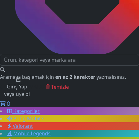
Aramaya başlamak için
en az 2 karakter
yazmalısınız.
Giriş Yap
GEÇMİŞ ARAMALAR
Temizle
veya üye ol
0
Kategoriler
Pubg Mobile
Valorant
Mobile Legends