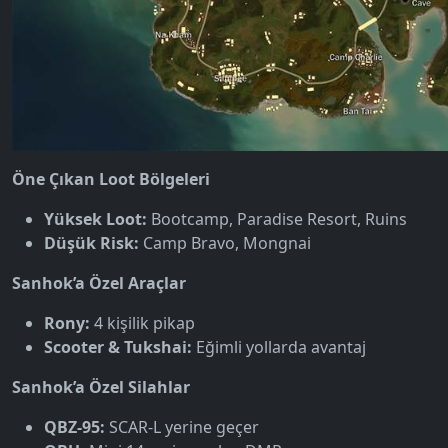
Öne Çıkan Loot Bölgeleri
Yüksek Loot:
Bootcamp, Paradise Resort, Ruins
Düşük Risk:
Camp Bravo, Mongnai
Sanhok’a Özel Araçlar
Rony:
4 kişilik pikap
Scooter & Tukshai:
Eğimli yollarda avantaj
Sanhok’a Özel Silahlar
QBZ-95:
SCAR-L yerine geçer