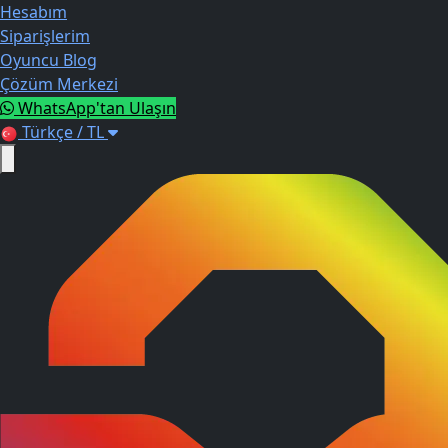
Hesabım
Siparişlerim
Oyuncu Blog
Çözüm Merkezi
WhatsApp'tan Ulaşın
Türkçe / TL