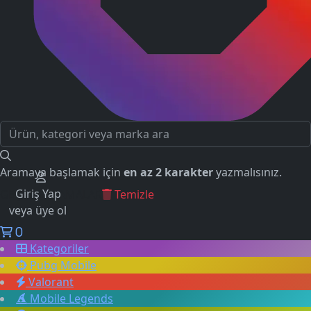
Aramaya başlamak için
en az 2 karakter
yazmalısınız.
Giriş Yap
GEÇMİŞ ARAMALAR
Temizle
veya üye ol
0
Kategoriler
Pubg Mobile
Valorant
Mobile Legends