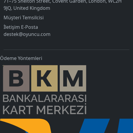
71–75 Shelton Street, Covent Garden, London, WC2H
9JQ, United Kingdom
Müşteri Temsilcisi
İletişim E-Posta
destek@oyuncu.com
Ödeme Yöntemleri