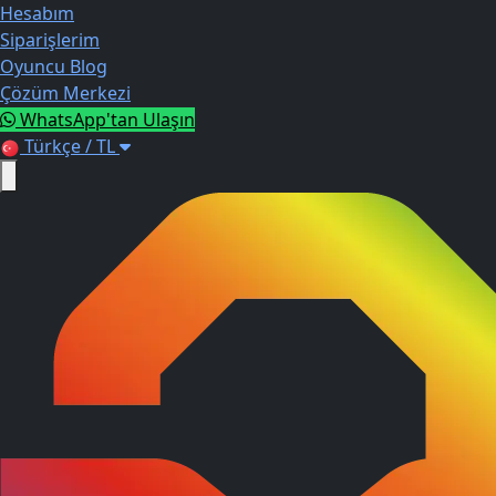
Hesabım
Siparişlerim
Oyuncu Blog
Çözüm Merkezi
WhatsApp'tan Ulaşın
Türkçe / TL