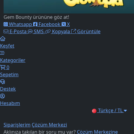
Gem Bounty ürününe göz at!
Whatsapp
Facebook
X
E-Posta
SMS
Kopyala
Görüntüle
Keşfet
Kategoriler
0
Sepetim
Destek
Hesabım
Türkçe / TL
Siparişlerim
Çözüm Merkezi
Aklınıza takılan bir soru mu var?
Çözüm Merkezine