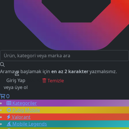
Aramaya başlamak için
en az 2 karakter
yazmalısınız.
Giriş Yap
GEÇMİŞ ARAMALAR
Temizle
veya üye ol
0
Kategoriler
Pubg Mobile
Valorant
Mobile Legends