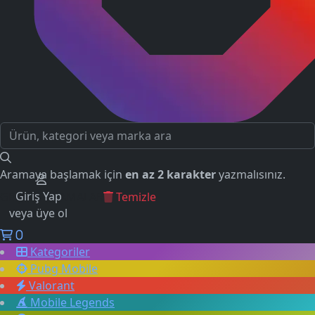
Aramaya başlamak için
en az 2 karakter
yazmalısınız.
Giriş Yap
GEÇMİŞ ARAMALAR
Temizle
veya üye ol
0
Kategoriler
Pubg Mobile
Valorant
Mobile Legends