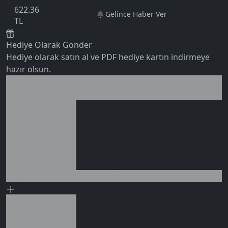
622.36
Gelince Haber Ver
TL
Hediye Olarak Gönder
Hediye olarak satın al ve PDF hediye kartın indirmeye
hazır olsun.
Birlikte al kazan
0 değerlendirme
Ek tasarruf!
Seçili siparişlerde - İndirimli!