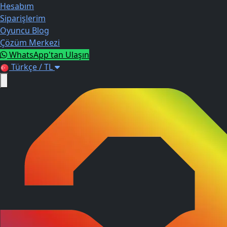
Hesabım
Siparişlerim
Oyuncu Blog
Çözüm Merkezi
WhatsApp'tan Ulaşın
Türkçe / TL