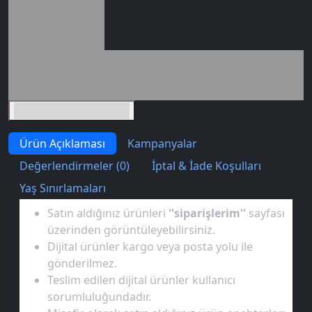
Seçili siparişlerde - İndirimli!
İndirim tutarı
İndirimli toplam
Birlikte sepete ekle (2)
Ürün Açıklaması
Kampanyalar
Değerlendirmeler (0)
İptal & İade Koşulları
Yaş Sınırlamaları
Satın aldığınız ürünleri
''siparişlerim''
sayfası
üzerinden görüntüleyebilirsiniz.
Dijital ürünler kargo veya posta yolu ile
gönderilmez.
Teslim edilen dijital ürünler kullanıcı
sorumluluğundadır.