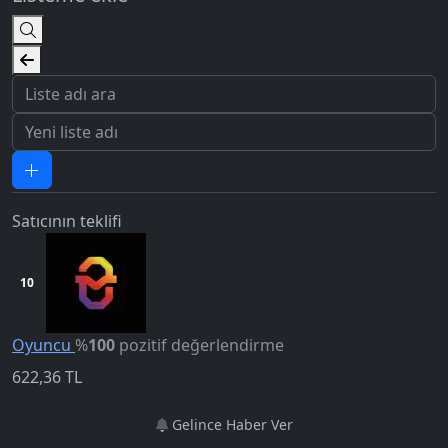
Satıcının teklifi
10
5.0
Oyuncu
%
100
pozitif değerlendirme
622,36
TL
Gelince Haber Ver