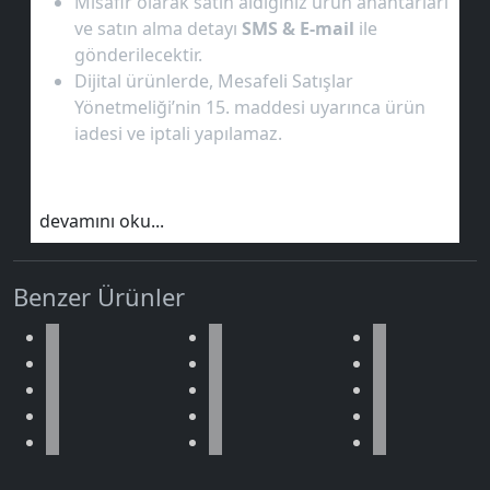
Misafir olarak satın aldığınız ürün anahtarları
ve satın alma detayı
SMS & E-mail
ile
gönderilecektir.
Dijital ürünlerde, Mesafeli Satışlar
Yönetmeliği’nin 15. maddesi uyarınca ürün
iadesi ve iptali yapılamaz.
devamını oku...
Benzer Ürünler