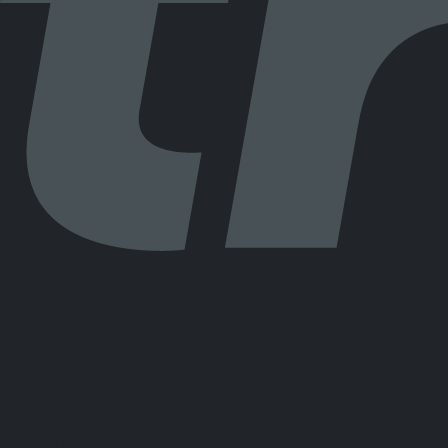
© 2026
Oyuncu
. Tüm
Bir
LUDEXA GROUP
Hakları Saklıdır.
LIMITED
İştirakidir.