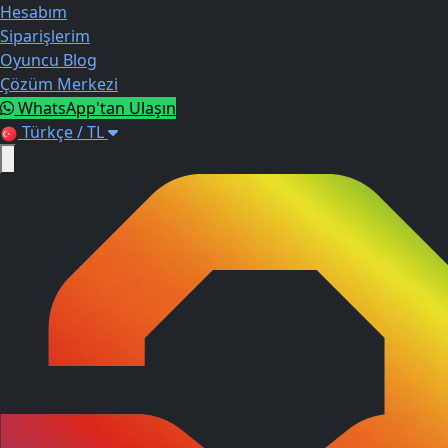
Hesabım
Siparişlerim
Oyuncu Blog
Çözüm Merkezi
WhatsApp'tan Ulaşın
Türkçe / TL