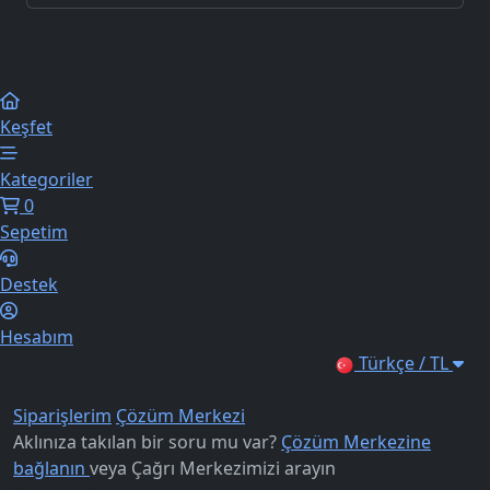
Keşfet
Kategoriler
0
Sepetim
Destek
Hesabım
Türkçe / TL
Siparişlerim
Çözüm Merkezi
Aklınıza takılan bir soru mu var?
Çözüm Merkezine
bağlanın
veya
Çağrı Merkezimizi arayın