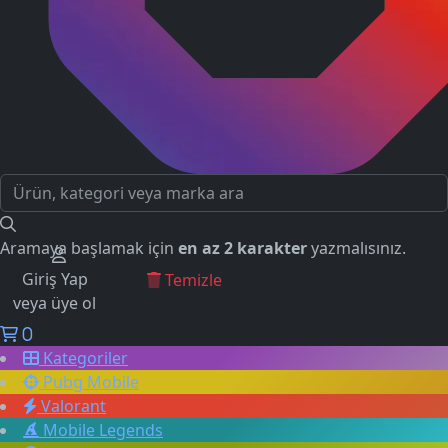
Aramaya başlamak için
en az 2 karakter
yazmalısınız.
Giriş Yap
GEÇMİŞ ARAMALAR
Temizle
veya üye ol
0
Kategoriler
Pubg Mobile
Valorant
Mobile Legends