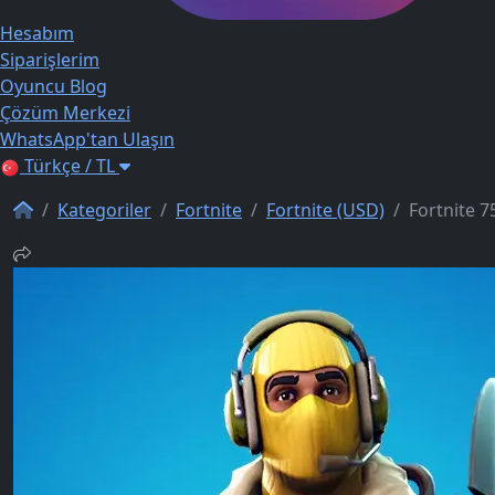
Hesabım
Siparişlerim
Oyuncu Blog
Çözüm Merkezi
WhatsApp'tan Ulaşın
Türkçe / TL
Kategoriler
Fortnite
Fortnite (USD)
Fortnite 