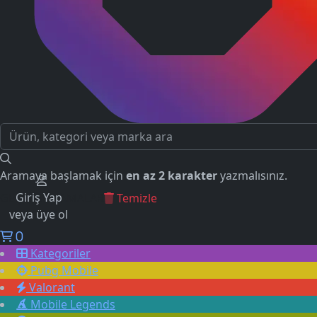
Aramaya başlamak için
en az 2 karakter
yazmalısınız.
Giriş Yap
GEÇMİŞ ARAMALAR
Temizle
veya üye ol
0
Kategoriler
Pubg Mobile
Valorant
Mobile Legends