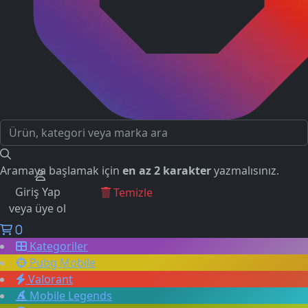
Aramaya başlamak için
en az 2 karakter
yazmalısınız.
Giriş Yap
GEÇMİŞ ARAMALAR
Temizle
veya üye ol
0
Kategoriler
Pubg Mobile
Valorant
Mobile Legends