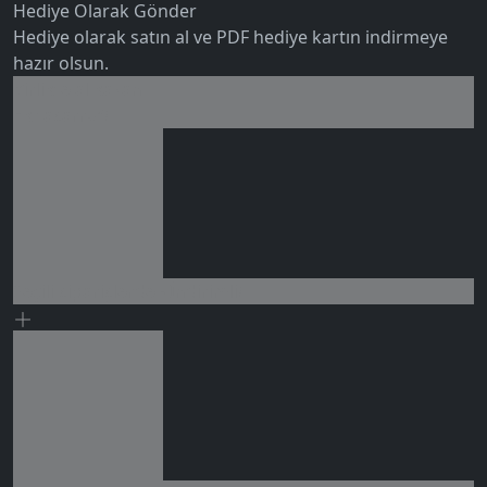
Hediye Olarak Gönder
Hediye olarak satın al ve PDF hediye kartın indirmeye
hazır olsun.
Birlikte al kazan
Ek tasarruf!
0 değerlendirme
Seçili siparişlerde - İndirimli!