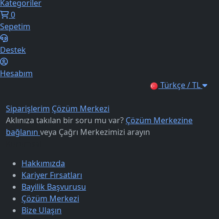
Kategoriler
0
Sepetim
Destek
Hesabım
Türkçe / TL
Siparişlerim
Çözüm Merkezi
Aklınıza takılan bir soru mu var?
Çözüm Merkezine
bağlanın
veya
Çağrı Merkezimizi arayın
Kurumsal
Hakkımızda
Kariyer Fırsatları
Bayilik Başvurusu
Çözüm Merkezi
Bize Ulaşın