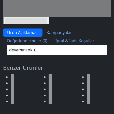
Seçili siparişlerde - İndirimli!
İndirim tutarı
İndirimli toplam
Birlikte sepete ekle (2)
Ürün Açıklaması
Kampanyalar
Değerlendirmeler (0)
İptal & İade Koşulları
devamını oku...
Benzer Ürünler