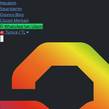
Hesabım
Siparişlerim
Oyuncu Blog
Çözüm Merkezi
WhatsApp'tan Ulaşın
Türkçe / TL