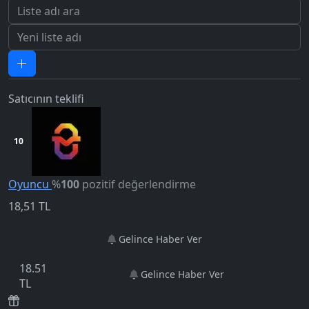
Satıcının teklifi
10
Oyuncu
%
100
pozitif değerlendirme
5.0
18,51
TL
Gelince Haber Ver
18.51
Gelince Haber Ver
TL