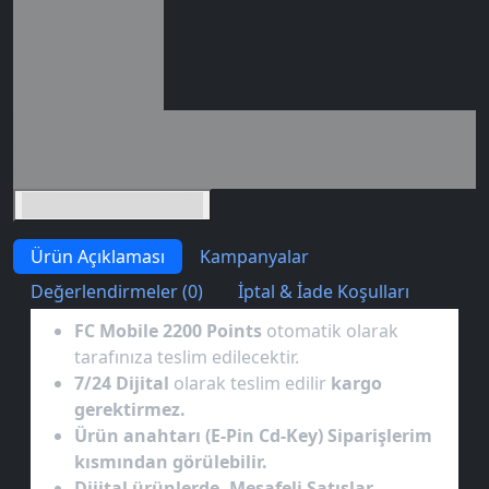
Seçili siparişlerde - İndirimli!
İndirim tutarı
İndirimli toplam
Birlikte sepete ekle (2)
Ürün Açıklaması
Kampanyalar
Değerlendirmeler (0)
İptal & İade Koşulları
FC Mobile 2200 Points
otomatik olarak
tarafınıza teslim edilecektir.
7/24 Dijital
olarak teslim edilir
kargo
gerektirmez.
Ürün anahtarı (E-Pin Cd-Key) Siparişlerim
kısmından görülebilir.
Dijital ürünlerde, Mesafeli Satışlar