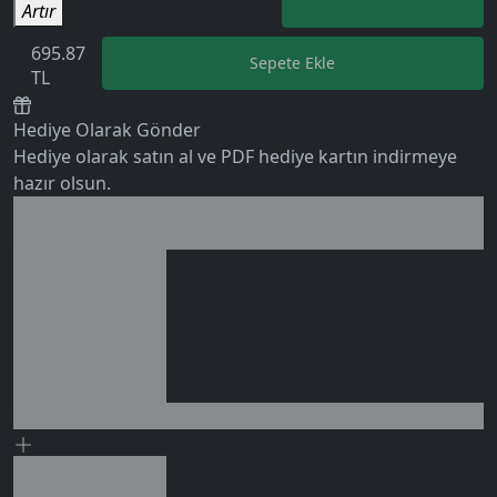
Artır
695.87
Sepete Ekle
TL
Hediye Olarak Gönder
Hediye olarak satın al ve PDF hediye kartın indirmeye
hazır olsun.
Birlikte al kazan
0 değerlendirme
Ek tasarruf!
Seçili siparişlerde - İndirimli!