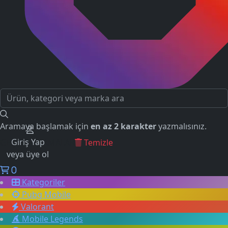
Aramaya başlamak için
en az 2 karakter
yazmalısınız.
Giriş Yap
GEÇMİŞ ARAMALAR
Temizle
veya üye ol
0
Kategoriler
Pubg Mobile
Valorant
Mobile Legends