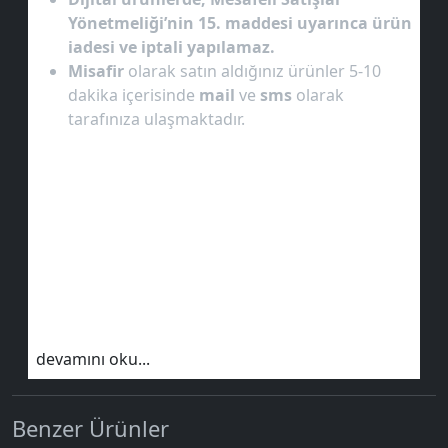
Yönetmeliği’nin 15. maddesi uyarınca ürün
iadesi ve iptali yapılamaz.
Misafir
olarak satın aldığınız ürünler 5-10
dakika içerisinde
mail
ve
sms
olarak
tarafınıza ulaşmaktadır.
devamını oku...
Benzer Ürünler