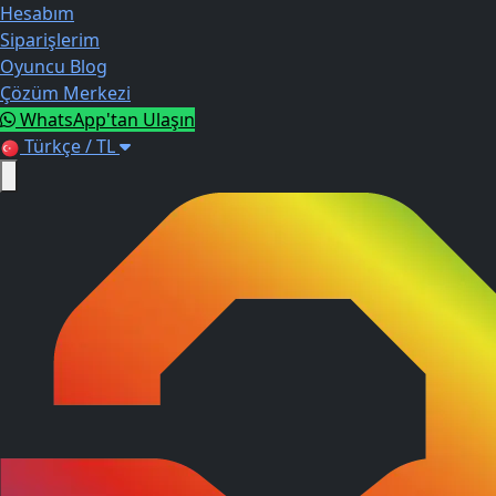
Hesabım
Siparişlerim
Oyuncu Blog
Çözüm Merkezi
WhatsApp'tan Ulaşın
Türkçe / TL