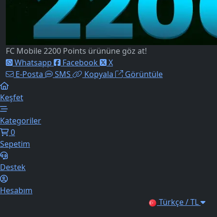
FC Mobile 2200 Points ürününe göz at!
Whatsapp
Facebook
X
E-Posta
SMS
Kopyala
Görüntüle
Keşfet
Kategoriler
0
Sepetim
Destek
Hesabım
Türkçe / TL