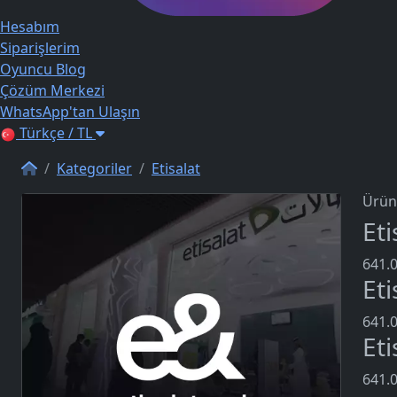
Hesabım
Siparişlerim
Oyuncu Blog
Çözüm Merkezi
WhatsApp'tan Ulaşın
Türkçe / TL
Kategoriler
Etisalat
Ürün
Et
641.0
Et
641.0
Et
641.0