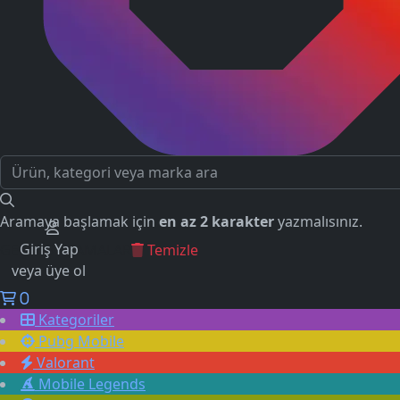
Aramaya başlamak için
en az 2 karakter
yazmalısınız.
Giriş Yap
GEÇMİŞ ARAMALAR
Temizle
veya üye ol
0
Kategoriler
Pubg Mobile
Valorant
Mobile Legends