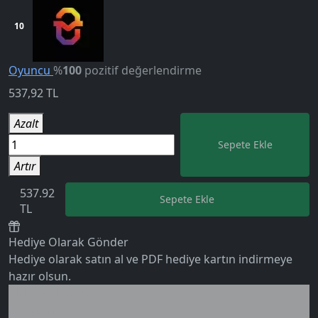
10
Oyuncu
%
100
pozitif değerlendirme
537,92
TL
Azalt
Sepete Ekle
Artır
537.92
Sepete Ekle
5.0
TL
Hediye Olarak Gönder
Hediye olarak satın al ve PDF hediye kartın indirmeye
hazır olsun.
Birlikte al kazan
Ek tasarruf!