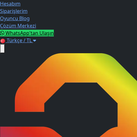
Hesabım
Siparişlerim
Oyuncu Blog
Çözüm Merkezi
WhatsApp'tan Ulaşın
Türkçe / TL