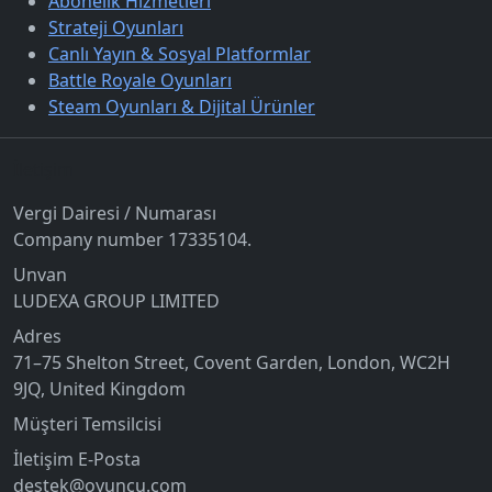
Abonelik Hizmetleri
Strateji Oyunları
Canlı Yayın & Sosyal Platformlar
Battle Royale Oyunları
Steam Oyunları & Dijital Ürünler
İletişim
Vergi Dairesi / Numarası
Company number 17335104.
Unvan
LUDEXA GROUP LIMITED
Adres
71–75 Shelton Street, Covent Garden, London, WC2H
9JQ, United Kingdom
Müşteri Temsilcisi
İletişim E-Posta
destek@oyuncu.com