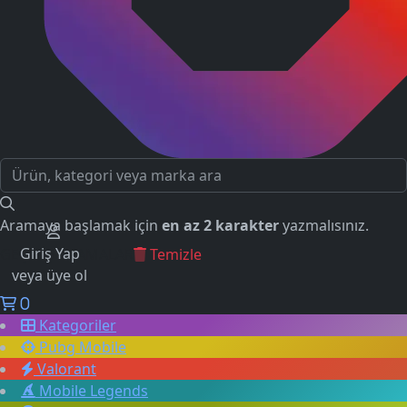
Aramaya başlamak için
en az 2 karakter
yazmalısınız.
Giriş Yap
GEÇMİŞ ARAMALAR
Temizle
veya üye ol
0
Kategoriler
Pubg Mobile
Valorant
Mobile Legends