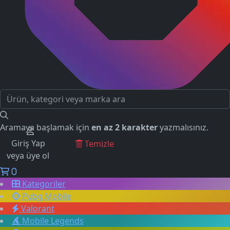
Aramaya başlamak için
en az 2 karakter
yazmalısınız.
Giriş Yap
GEÇMİŞ ARAMALAR
Temizle
veya üye ol
0
Kategoriler
Pubg Mobile
Valorant
Mobile Legends