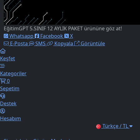
EğitimGPT 5.SINIF 12 AYLIK PAKET ürününe göz at!
Whatsapp
Facebook
X
E-Posta
SMS
Kopyala
Görüntüle
Keşfet
Kategoriler
0
Sepetim
Destek
Hesabım
Türkçe / TL