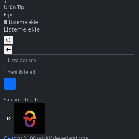
Ürün Tipi
E-pin
Listeme ekle
Listeme ekle
Satıcının teklifi
10
Oyuncu
%
100
pozitif değerlendirme