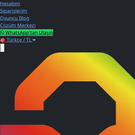
Hesabım
Siparişlerim
Oyuncu Blog
Çözüm Merkezi
WhatsApp'tan Ulaşın
Türkçe / TL