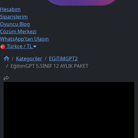
Hesabım
Siparişlerim
Oyuncu Blog
Çözüm Merkezi
WhatsApp'tan Ulaşın
Türkçe / TL
Kategoriler
EGiTiMGPT2
EğitimGPT 5.SINIF 12 AYLIK PAKET