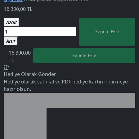
16.390,00
TL
Azalt
Sepete Ekle
Artır
16,390.00
Sepete Ekle
TL
Hediye Olarak Gönder
Hediye olarak satın al ve PDF hediye kartın indirmeye
hazır olsun.
Birlikte al kazan
Ek tasarruf!
5.0