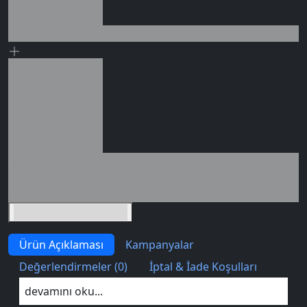
Seçili siparişlerde - İndirimli!
0 değerlendirme
Seçili siparişlerde - İndirimli!
İndirim tutarı
İndirimli toplam
Birlikte sepete ekle (2)
Ürün Açıklaması
Kampanyalar
Değerlendirmeler (0)
İptal & İade Koşulları
devamını oku...