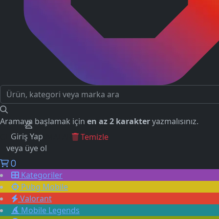
Aramaya başlamak için
en az 2 karakter
yazmalısınız.
Giriş Yap
GEÇMİŞ ARAMALAR
Temizle
veya üye ol
0
Kategoriler
Pubg Mobile
Valorant
Mobile Legends