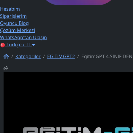
Hesabım
Siparişlerim
Oyuncu Blog
Çözüm Merkezi
WhatsApp'tan Ulaşın
Türkçe / TL
Kategoriler
EGiTiMGPT2
EğitimGPT 4.SINIF DE